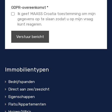
GDPR-overeenkomst
*
Ik geef MAASS Croatia toestemming om mijn
gegevens op te slaan zodat u op mijn vraag
kunt reageren.
Immobilientypen
Bedrijfspanden
Direct aan zee/zeezicht
Eigenschappen
Flats/Appartementen
Huizen/Villa's