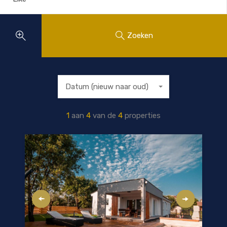
Zoeken
Datum (nieuw naar oud)
1
aan
4
van de
4
properties