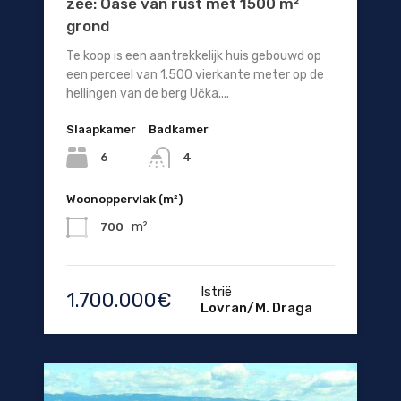
zee: Oase van rust met 1500 m²
grond
Te koop is een aantrekkelijk huis gebouwd op
een perceel van 1.500 vierkante meter op de
hellingen van de berg Učka....
Slaapkamer
Badkamer
6
4
Woonoppervlak (m²)
m²
700
Istrië
1.700.000€
Lovran/M. Draga