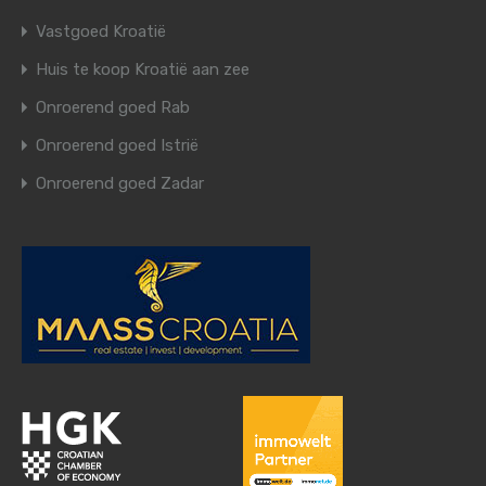
Vastgoed Kroatië
Huis te koop Kroatië aan zee
Onroerend goed Rab
Onroerend goed Istrië
Onroerend goed Zadar