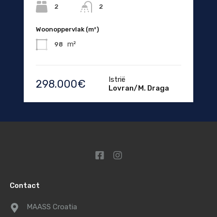
2
2
Woonoppervlak (m²)
m²
98
Istrië
298.000€
Lovran/M. Draga
Contact
MAASS Croatia