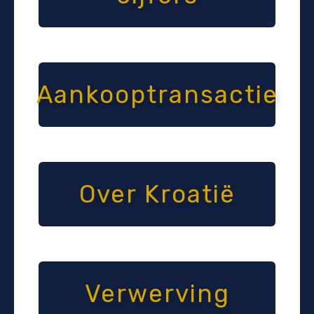
Aankooptransactie
Over Kroatië
Verwerving