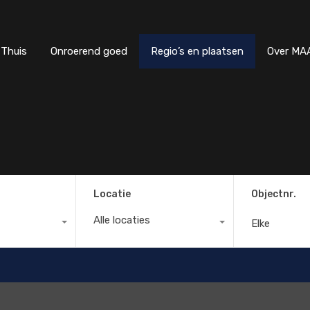
Thuis
Onroerend goed
Regio’s en plaatsen
Ove
Thuis
Onroerend goed
Regio’s en plaatsen
Over MAA
Locatie
Objectnr.
Alle locaties