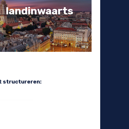
landinwaarts
st structureren: