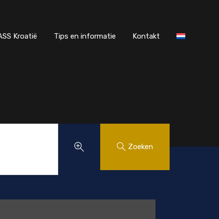
r MAASS Kroatië
Tips en informatie
Kontakt
SS Kroatië
Tips en informatie
Kontakt
Zoeken