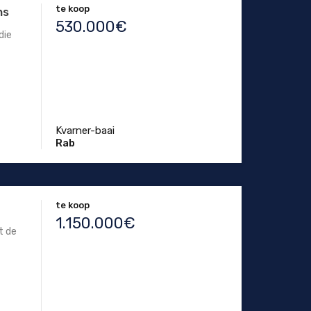
te koop
ns
530.000€
die
Kvarner-baai
Rab
te koop
1.150.000€
t de