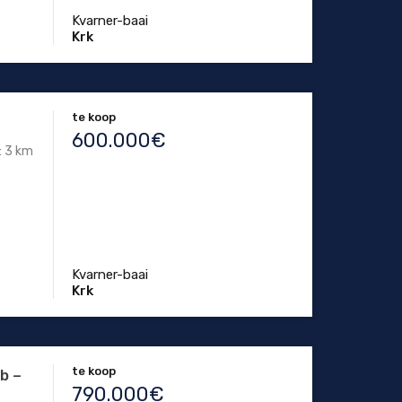
Kvarner-baai
Krk
te koop
600.000€
: 3 km
Kvarner-baai
Krk
te koop
b –
790.000€