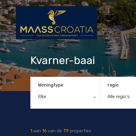
Kvarner-baai
Woningtype
regio
Elke
Alle regio's
1
aan
16
van de
79
properties