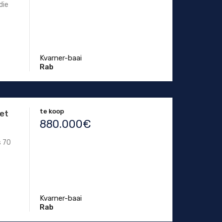
die
Kvarner-baai
Rab
te koop
het
880.000€
s 70
Kvarner-baai
Rab