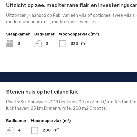
Uitzicht op zee, mediterrane flair en investeringska
Uitzonderlijk aanbod op Rab, van één villa of optioneel twee villa's, 
modern wooncomfort, mediterrane levensstijl...
Slaapkamer
Badkamer
Woonoppervlak (m²)
m²
3
330
3
Stenen huis op het eiland Krk
Plaats: Krk Bouwjaar: 2018 Centrum: 0.1 km Zee: 0,1 km Afstand to
luchthaven: 25 km Binnenruimte: 200 m2 Grootte...
Badkamer
Woonoppervlak (m²)
m²
200
4