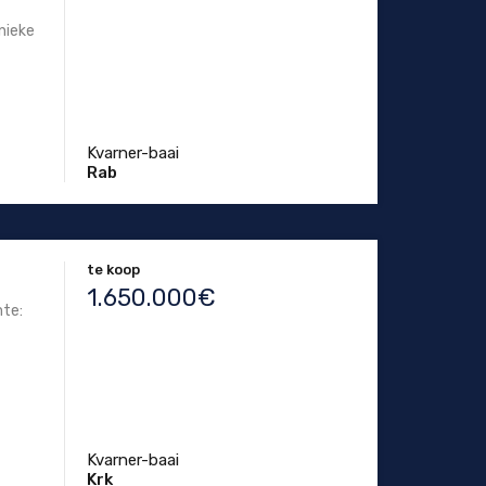
nieke
Kvarner-baai
Rab
te koop
1.650.000€
mte:
Kvarner-baai
Krk