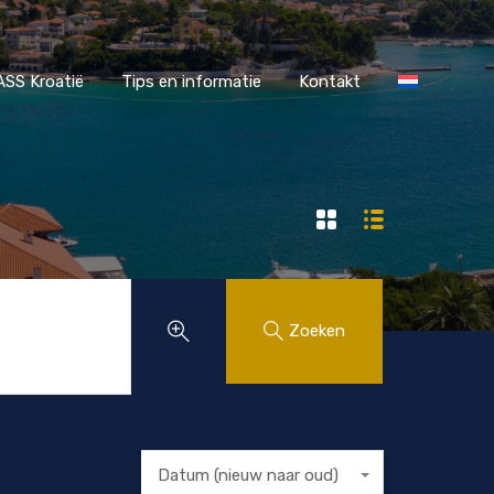
r MAASS Kroatië
Tips en informatie
Kontakt
SS Kroatië
Tips en informatie
Kontakt
Zoeken
Datum (nieuw naar oud)