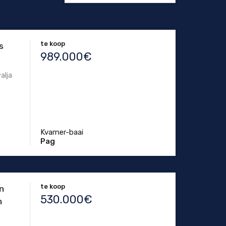
te koop
s
989.000€
valja
Kvarner-baai
Pag
te koop
en
530.000€
n