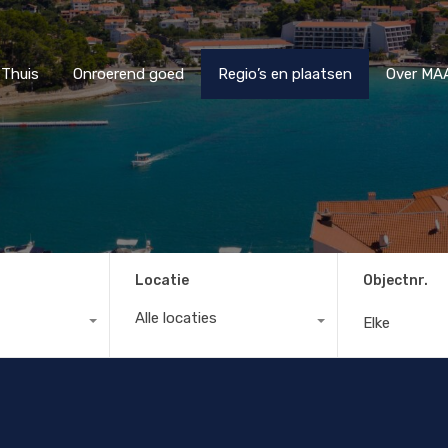
Thuis
Onroerend goed
Regio’s en plaatsen
Ove
Thuis
Onroerend goed
Regio’s en plaatsen
Over MAA
Locatie
Objectnr.
Alle locaties