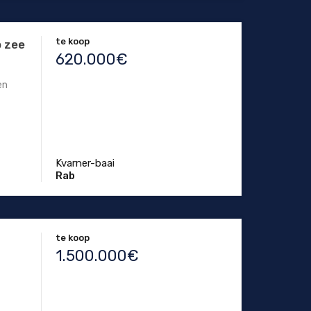
te koop
p zee
620.000€
en
Kvarner-baai
Rab
te koop
1.500.000€