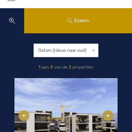
Zoeken
Datum (nieuw naar oud)
1
aan
3
van de
3
properties