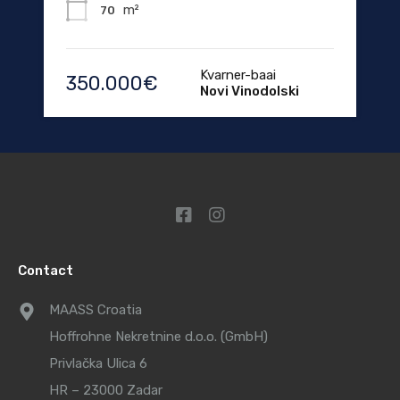
m²
70
Kvarner-baai
350.000€
Novi Vinodolski
Contact
MAASS Croatia
Hoffrohne Nekretnine d.o.o. (GmbH)
Privlačka Ulica 6
HR – 23000 Zadar