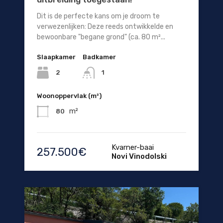
Dit is de perfecte kans om je droom te
verwezenlijken: Deze reeds ontwikkelde en
bewoonbare "begane grond" (ca. 80 m²...
Slaapkamer
Badkamer
2
1
Woonoppervlak (m²)
m²
80
Kvarner-baai
257.500€
Novi Vinodolski