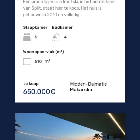
Een prachtig huis in Imotski, in het achterland
van Split, staat hier te koop. Het huis is
gebouwd in 2010 en volledig...
Slaapkamer
Badkamer
5
4
Woonoppervlak (m²)
m²
510
te koop
Midden-Dalmatië
Makarska
650.000€