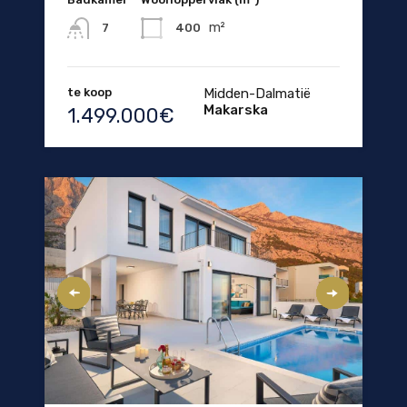
m²
400
7
te koop
Midden-Dalmatië
Makarska
1.499.000€