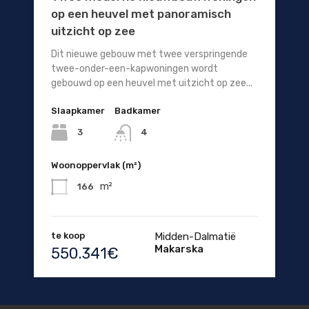
op een heuvel met panoramisch
uitzicht op zee
Dit nieuwe gebouw met twee verspringende
twee-onder-een-kapwoningen wordt
gebouwd op een heuvel met uitzicht op zee...
Slaapkamer
Badkamer
3
4
Woonoppervlak (m²)
m²
166
te koop
Midden-Dalmatië
Makarska
550.341€