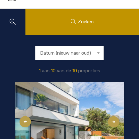
Zoeken
Datum (nieuw naar oud)
1
aan
10
van de
10
properties