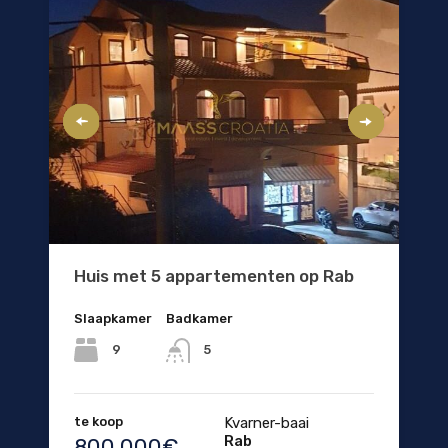
Huis met 5 appartementen op Rab
Slaapkamer
Badkamer
9
5
te koop
Kvarner-baai
Rab
800.000€