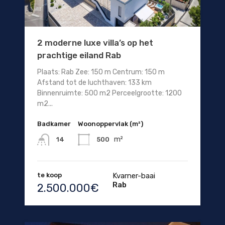
2 moderne luxe villa’s op het
prachtige eiland Rab
Plaats: Rab Zee: 150 m Centrum: 150 m
Afstand tot de luchthaven: 133 km
Binnenruimte: 500 m2 Perceelgrootte: 1200
m2...
Badkamer
Woonoppervlak (m²)
m²
500
14
te koop
Kvarner-baai
Rab
2.500.000€