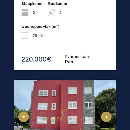
Slaapkamer
Badkamer
2
2
Woonoppervlak (m²)
m²
75
Kvarner-baai
220.000€
Rab