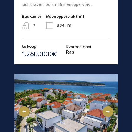
luchthaven: 56 km Binnenoppervlak:...
Badkamer
Woonoppervlak (m²)
m²
394
7
te koop
Kvarner-baai
Rab
1.260.000€