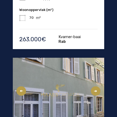
Woonoppervlak (m²)
m²
70
Kvarner-baai
263.000€
Rab