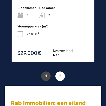
Slaapkamer
Badkamer
5
3
Woonoppervlak (m²)
m²
240
Kvarner-baai
329.000€
Rab
1
2
Rab Immobilien: een eiland