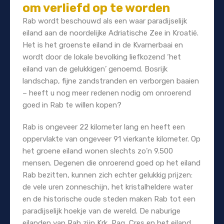
om verliefd op te worden
Rab wordt beschouwd als een waar paradijselijk
eiland aan de noordelijke Adriatische Zee in Kroatië.
Het is het groenste eiland in de Kvarnerbaai en
wordt door de lokale bevolking liefkozend ‘het
eiland van de gelukkigen’ genoemd. Bosrijk
landschap, fijne zandstranden en verborgen baaien
– heeft u nog meer redenen nodig om onroerend
goed in Rab te willen kopen?
Rab is ongeveer 22 kilometer lang en heeft een
oppervlakte van ongeveer 91 vierkante kilometer. Op
het groene eiland wonen slechts zo’n 9.500
mensen. Degenen die onroerend goed op het eiland
Rab bezitten, kunnen zich echter gelukkig prijzen:
de vele uren zonneschijn, het kristalheldere water
en de historische oude steden maken Rab tot een
paradijselijk hoekje van de wereld. De naburige
eilanden van Rab zijn Krk, Pag, Cres en het eiland