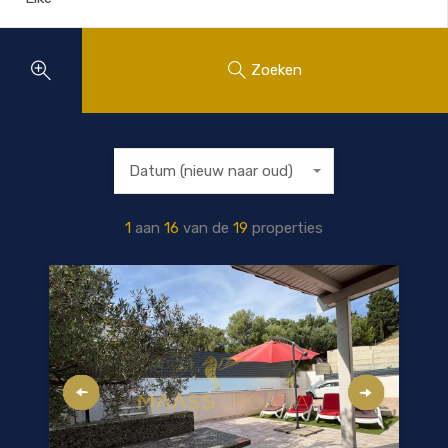
Zoeken
Datum (nieuw naar oud)
1
aan
16
van de
19
properties