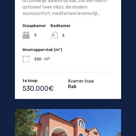
Uitzonderlijk aanbod op Rab, van één villa of
optioneel twee villa's, die modern
wooncomfort, mediterrane levensstijl...
Slaapkamer
Badkamer
3
3
Woonoppervlak (m²)
m²
330
te koop
Kvarner-baai
Rab
530.000€