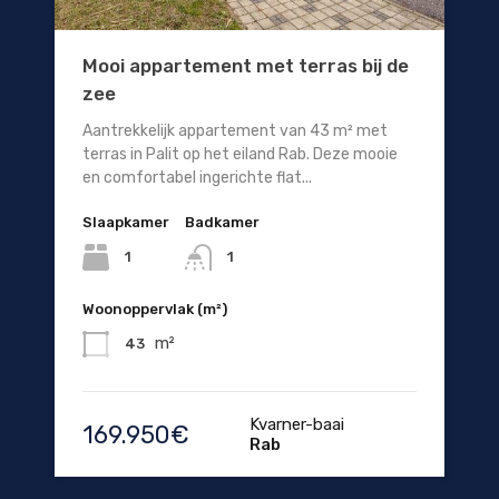
Mooi appartement met terras bij de
zee
Aantrekkelijk appartement van 43 m² met
terras in Palit op het eiland Rab. Deze mooie
en comfortabel ingerichte flat...
Slaapkamer
Badkamer
1
1
Woonoppervlak (m²)
m²
43
Kvarner-baai
169.950€
Rab