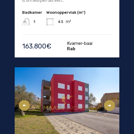
is ontworpen als een...
Badkamer
Woonoppervlak (m²)
m²
43
1
Kvarner-baai
163.800€
Rab