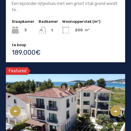
Een bijzonder rijtjeshuis met een groot stuk grond wordt
te…
Slaapkamer
Badkamer
Woonoppervlak (m²)
3
200
m²
1
te koop
189.000€
Featured