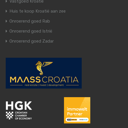
Vastgoed Kroatië
Huis te koop Kroatië aan zee
Onroerend goed Rab
Onroerend goed Istrië
Onroerend goed Zadar