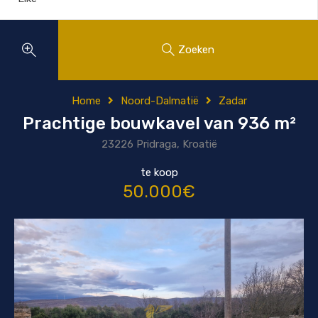
Zoeken
Home
Noord-Dalmatië
Zadar
Prachtige bouwkavel van 936 m²
23226 Pridraga, Kroatië
te koop
50.000€