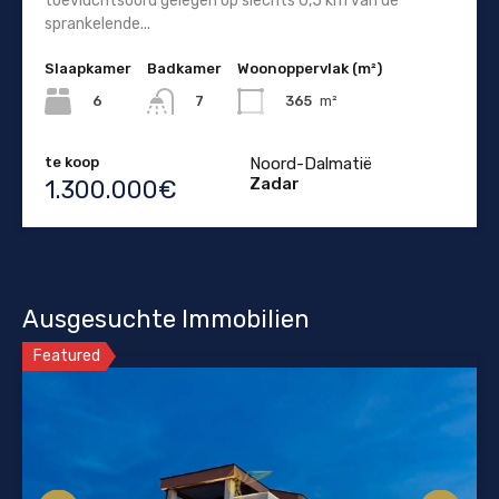
toevluchtsoord gelegen op slechts 0,5 km van de
sprankelende...
Slaapkamer
Badkamer
Woonoppervlak (m²)
6
365
m²
7
te koop
Noord-Dalmatië
Zadar
1.300.000€
Ausgesuchte Immobilien
Featured