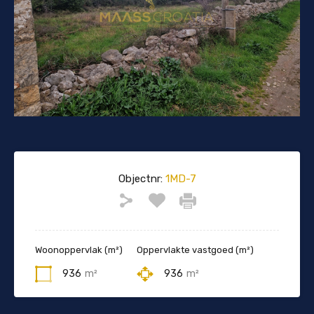
Objectnr:
1MD-7
Woonoppervlak (m²)
Oppervlakte vastgoed (m²)
936
m²
936
m²