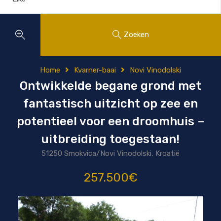
Zoeken
Home
Kvarner-baai
Novi Vinodolski
Ontwikkelde begane grond met
fantastisch uitzicht op zee en
potentieel voor een droomhuis –
uitbreiding toegestaan!
51250 Smokvica/Novi Vinodolski, Kroatië
257.500€