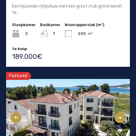
Een bijzonder rijtjeshuis met een groot stuk grond wordt
te…
Slaapkamer
Badkamer
Woonoppervlak (m²)
3
200
m²
1
te koop
189.000€
Featured