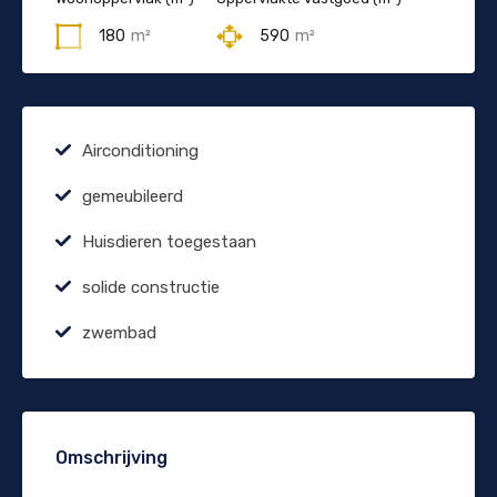
180
m²
590
m²
Airconditioning
gemeubileerd
Huisdieren toegestaan
solide constructie
zwembad
Omschrijving