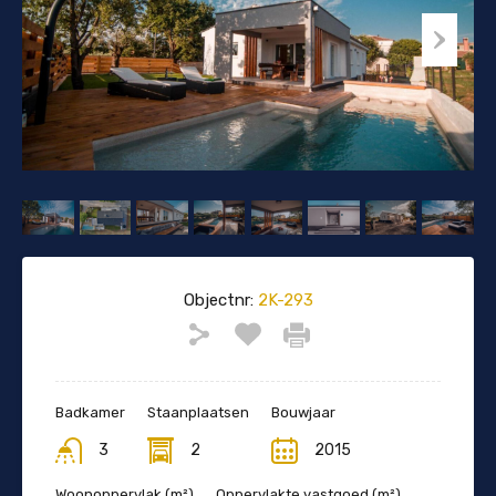
Objectnr:
2K-293
Badkamer
Staanplaatsen
Bouwjaar
3
2
2015
Woonoppervlak (m²)
Oppervlakte vastgoed (m²)