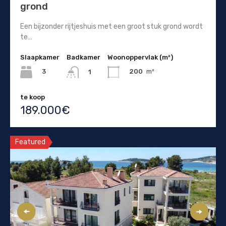
grond
Een bijzonder rijtjeshuis met een groot stuk grond wordt
te…
Slaapkamer
Badkamer
Woonoppervlak (m²)
3
200
m²
1
te koop
189.000€
Featured