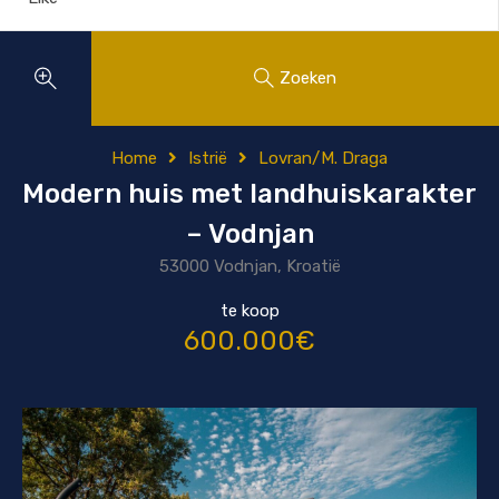
Zoeken
Home
Istrië
Lovran/M. Draga
Modern huis met landhuiskarakter
– Vodnjan
53000 Vodnjan, Kroatië
te koop
600.000€