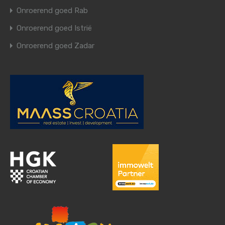
Onroerend goed Rab
Onroerend goed Istrië
Onroerend goed Zadar