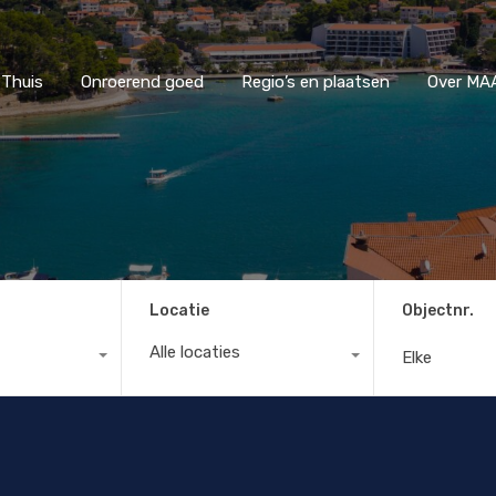
Thuis
Onroerend goed
Regio’s en plaatsen
Ove
Thuis
Onroerend goed
Regio’s en plaatsen
Over MAA
Locatie
Objectnr.
Alle locaties