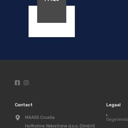
Contact
Legaal
MAASS Croatia
Gegevensb
Hoffrohne Nekretnine d.o.o. (GmbH)