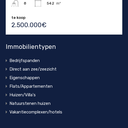
542
m²
8
te koop
2.500.000€
Immobilientypen
Bedrijfspanden
Direct aan zee/zeezicht
Eigenschappen
Flats/Appartementen
Huizen/Villa's
Natuurstenen huizen
Vakantiecomplexen/hotels