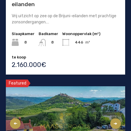
eilanden
Vrij uitzicht op zee op de Brijuni-eilanden met prachtige
zonsondergangen.…
Slaapkamer
Badkamer
Woonoppervlak (m²)
8
446
m²
8
te koop
2.160.000€
Featured