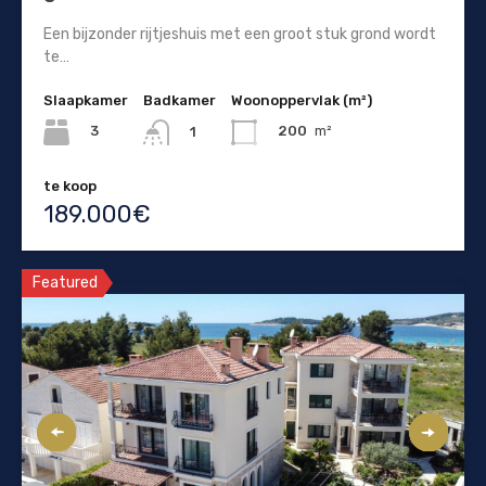
Een bijzonder rijtjeshuis met een groot stuk grond wordt
te…
Slaapkamer
Badkamer
Woonoppervlak (m²)
3
200
m²
1
te koop
189.000€
Featured