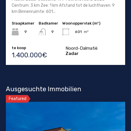
Centrum: 3 km Zee: 1 km Afstand tot de luchthaven: 9
km Binnenruimte: 601...
Slaapkamer
Badkamer
Woonoppervlak (m²)
9
601
m²
9
te koop
Noord-Dalmatië
Zadar
1.400.000€
Ausgesuchte Immobilien
Featured