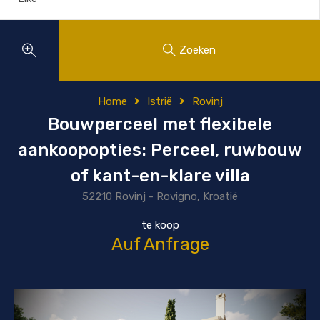
Zoeken
Home
Istrië
Rovinj
Bouwperceel met flexibele
aankoopopties: Perceel, ruwbouw
of kant-en-klare villa
52210 Rovinj - Rovigno, Kroatië
te koop
Auf Anfrage