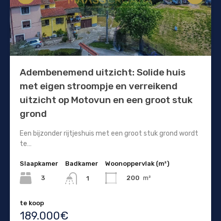
Adembenemend uitzicht: Solide huis
met eigen stroompje en verreikend
uitzicht op Motovun en een groot stuk
grond
Een bijzonder rijtjeshuis met een groot stuk grond wordt
te…
Slaapkamer
Badkamer
Woonoppervlak (m²)
3
200
m²
1
te koop
189.000€