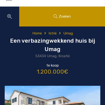
Zoeken
Home
Istrië
Umag
Een verbazingwekkend huis bij
Umag
53434 Umag, Kroatië
te koop
1.200.000€