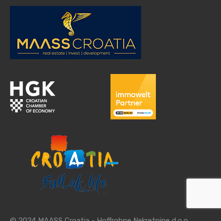
© 2024 MAASS Croatia - Hoffrohne Nekretnine d.o.o.