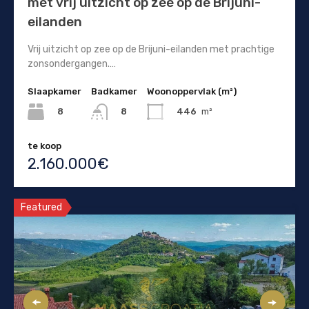
met vrij uitzicht op zee op de Brijuni-
eilanden
Vrij uitzicht op zee op de Brijuni-eilanden met prachtige
zonsondergangen.…
Slaapkamer
Badkamer
Woonoppervlak (m²)
8
446
m²
8
te koop
2.160.000€
Featured