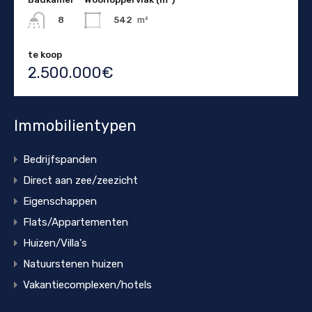
542
m²
8
te koop
2.500.000€
Immobilientypen
Bedrijfspanden
Direct aan zee/zeezicht
Eigenschappen
Flats/Appartementen
Huizen/Villa's
Natuurstenen huizen
Vakantiecomplexen/hotels