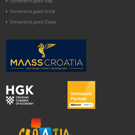
Onroerend goed Rab
Onroerend goed Istrië
Onroerend goed Zadar