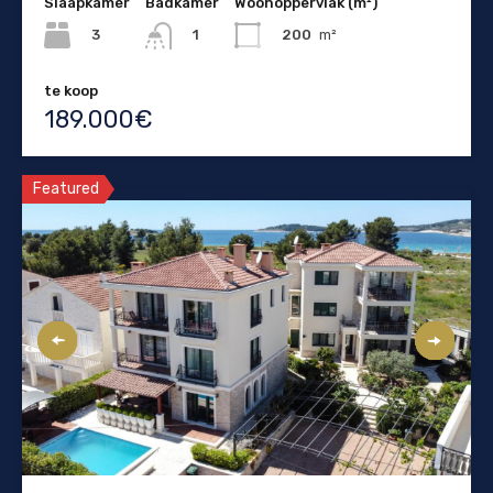
Slaapkamer
Badkamer
Woonoppervlak (m²)
3
200
m²
1
te koop
189.000€
Featured