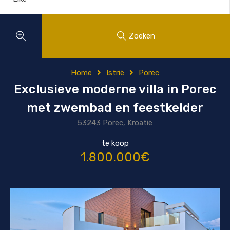
Zoeken
Home
Istrië
Porec
Exclusieve moderne villa in Porec
met zwembad en feestkelder
53243 Porec, Kroatië
te koop
1.800.000€