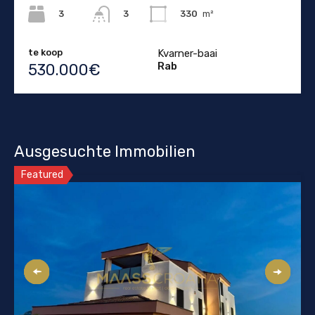
3
330
m²
3
te koop
Kvarner-baai
Rab
530.000€
Ausgesuchte Immobilien
Featured