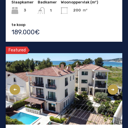
Slaapkamer
Badkamer
Woonoppervlak (m²)
3
200
m²
1
te koop
189.000€
Featured