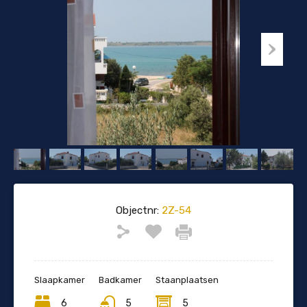
Objectnr:
2Z-54
Slaapkamer
Badkamer
Staanplaatsen
6
5
5