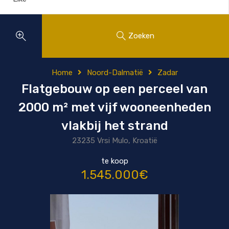
Zoeken
Home
Noord-Dalmatië
Zadar
Flatgebouw op een perceel van
2000 m² met vijf wooneenheden
vlakbij het strand
23235 Vrsi Mulo, Kroatië
te koop
1.545.000€