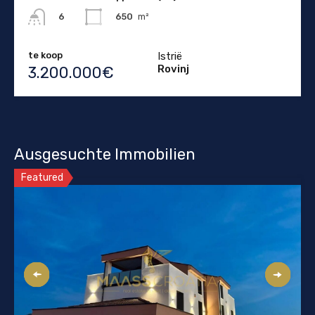
650
m²
6
te koop
Istrië
Rovinj
3.200.000€
Ausgesuchte Immobilien
Featured