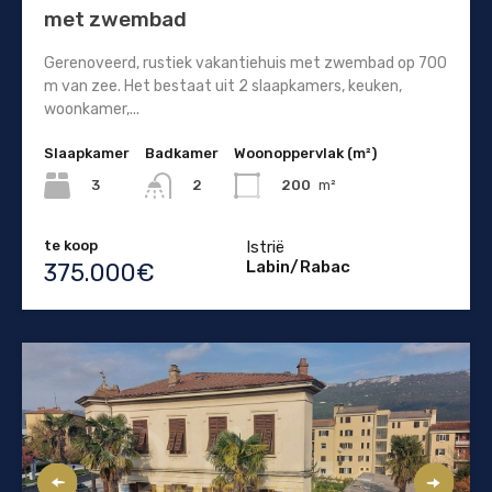
met zwembad
Gerenoveerd, rustiek vakantiehuis met zwembad op 700
m van zee. Het bestaat uit 2 slaapkamers, keuken,
woonkamer,...
Slaapkamer
Badkamer
Woonoppervlak (m²)
3
200
m²
2
te koop
Istrië
Labin/Rabac
375.000€