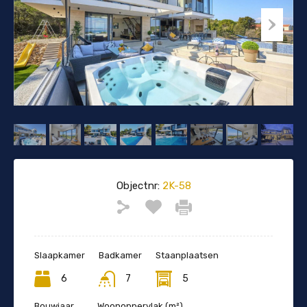
Objectnr:
2K-58
Slaapkamer
Badkamer
Staanplaatsen
6
7
5
Bouwjaar
Woonoppervlak (m²)