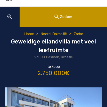
Zoeken
Home
Noord-Dalmatië
Zadar
Geweldige eilandvilla met veel
leefruimte
23000 Pašman, Kroatië
te koop
2.750.000€