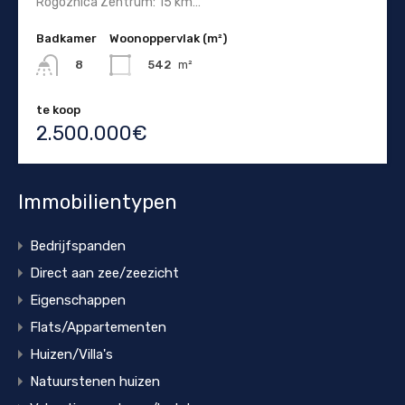
Rogoznica Zentrum: 15 km…
Badkamer
Woonoppervlak (m²)
542
m²
8
te koop
2.500.000€
Immobilientypen
Bedrijfspanden
Direct aan zee/zeezicht
Eigenschappen
Flats/Appartementen
Huizen/Villa's
Natuurstenen huizen