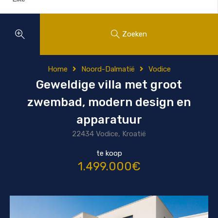
Zoeken
Home
Noord-Dalmatië
Vodice
Geweldige villa met groot
zwembad, modern design en
apparatuur
22434 Vodice, Kroatië
te koop
1.499.000€