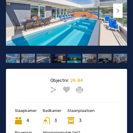
Objectnr:
2K-84
Slaapkamer
Badkamer
Staanplaatsen
4
3
3
Bouwjaar
Woonoppervlak (m²)