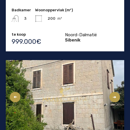
Badkamer
Woonoppervlak (m²)
200
m²
3
te koop
Noord-Dalmatië
Sibenik
999.000€