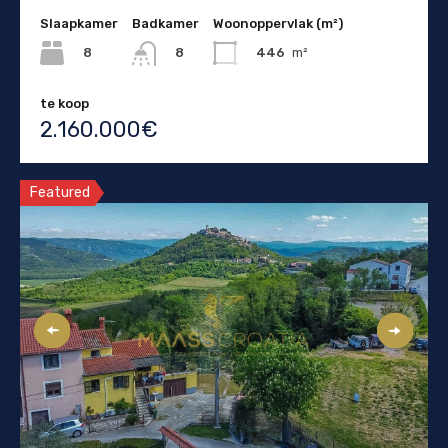
Slaapkamer
Badkamer
Woonoppervlak (m²)
8
446
m²
8
te koop
2.160.000€
Featured