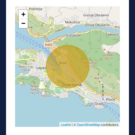
+
−
Leaflet
| ©
OpenStreetMap
contributors