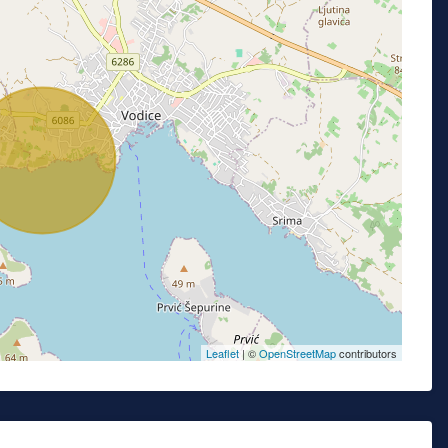
Leaflet
| ©
OpenStreetMap
contributors