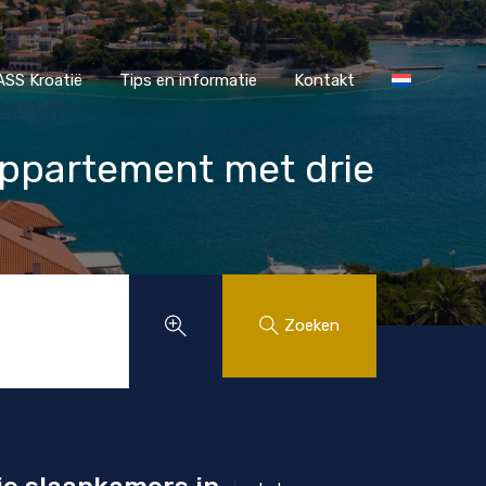
r MAASS Kroatië
Tips en informatie
Kontakt
SS Kroatië
Tips en informatie
Kontakt
Appartement met drie
Zoeken