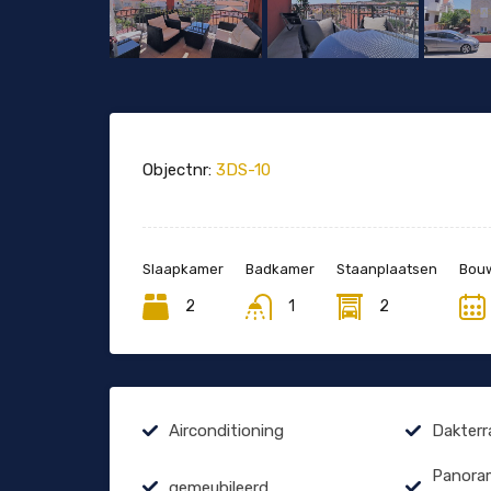
Objectnr:
3DS-10
Slaapkamer
Badkamer
Staanplaatsen
Bouw
2
1
2
Airconditioning
Dakterr
Panoram
gemeubileerd