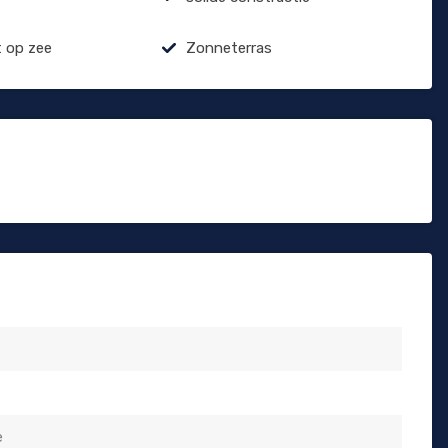
t op zee
Zonneterras
e