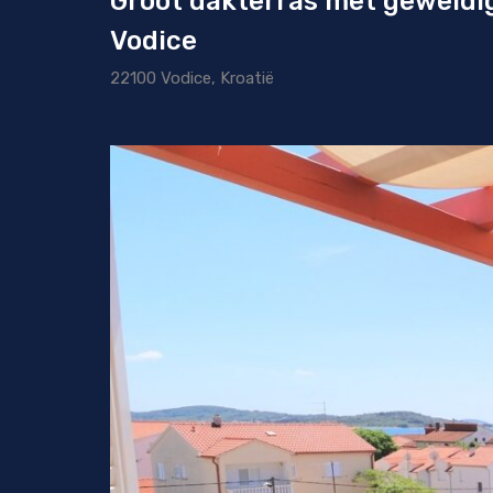
Groot dakterras met geweldig
Vodice
22100 Vodice, Kroatië