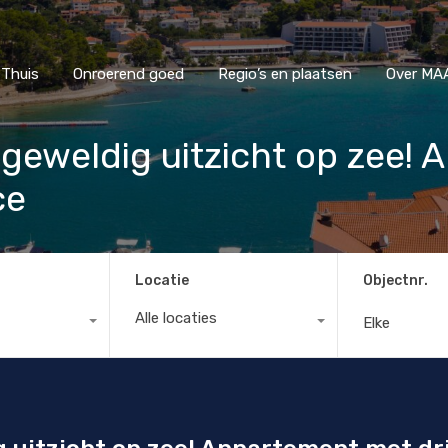
Thuis
Onroerend goed
Regio’s en plaatsen
Ove
Thuis
Onroerend goed
Regio’s en plaatsen
Over MAA
geweldig uitzicht op zee! 
ce
Locatie
Objectnr.
Alle locaties