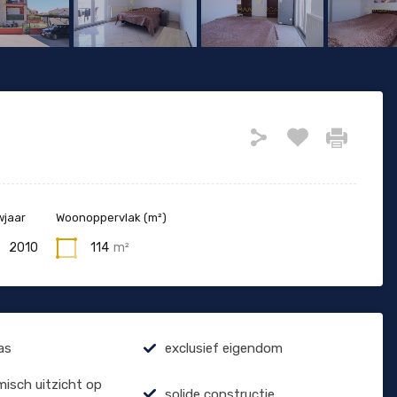
jaar
Woonoppervlak (m²)
2010
114
m²
as
exclusief eigendom
isch uitzicht op
solide constructie