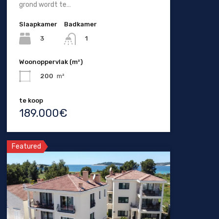
grond wordt te…
Slaapkamer
Badkamer
3
1
Woonoppervlak (m²)
200
m²
te koop
189.000€
Featured