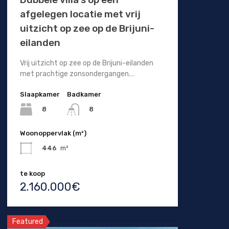
afgelegen locatie met vrij
uitzicht op zee op de Brijuni-
eilanden
Vrij uitzicht op zee op de Brijuni-eilanden
met prachtige zonsondergangen.…
Slaapkamer
Badkamer
8
8
Woonoppervlak (m²)
446
m²
te koop
2.160.000€
Featured