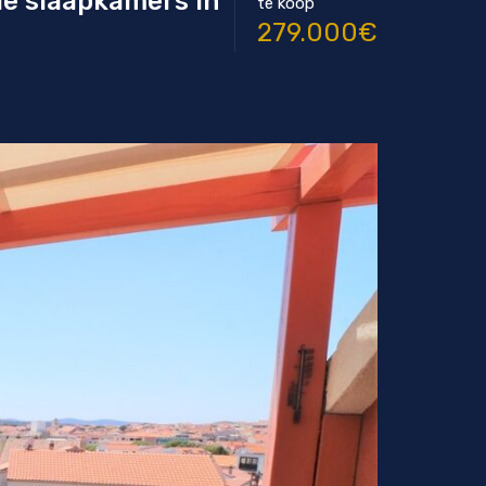
ie slaapkamers in
te koop
279.000€