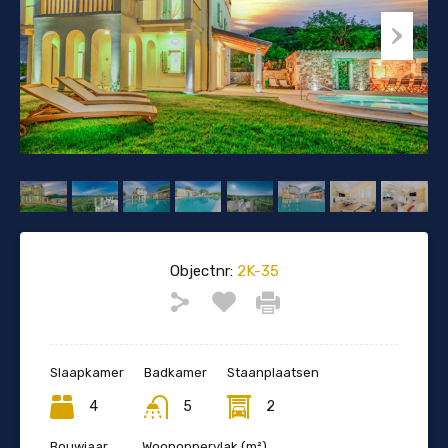
Objectnr:
2K-35
Slaapkamer
Badkamer
Staanplaatsen
4
5
2
Bouwjaar
Woonoppervlak (m²)