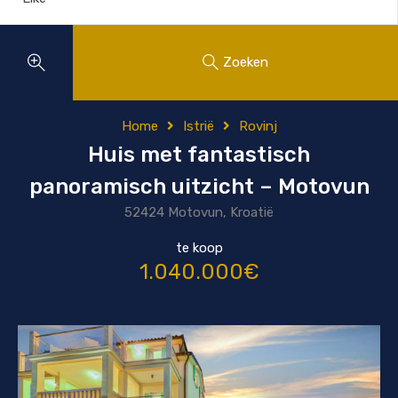
Zoeken
Home
Istrië
Rovinj
Huis met fantastisch
panoramisch uitzicht – Motovun
52424 Motovun, Kroatië
te koop
1.040.000€