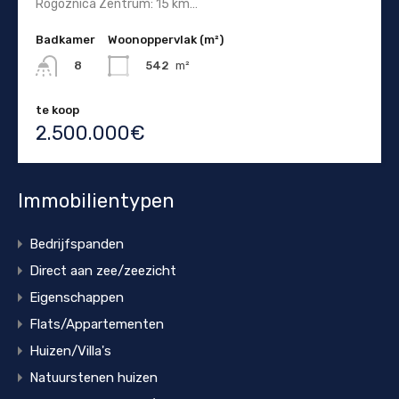
Rogoznica Zentrum: 15 km…
Badkamer
Woonoppervlak (m²)
542
m²
8
te koop
2.500.000€
Immobilientypen
Bedrijfspanden
Direct aan zee/zeezicht
Eigenschappen
Flats/Appartementen
Huizen/Villa's
Natuurstenen huizen