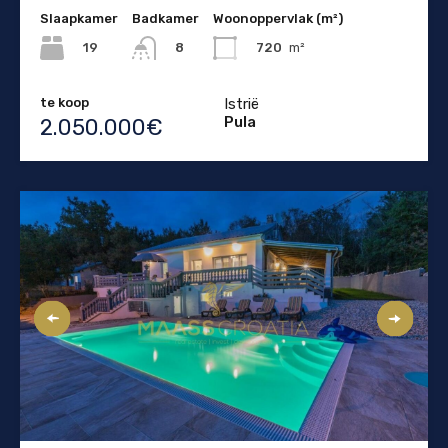
Slaapkamer
Badkamer
Woonoppervlak (m²)
19
720
m²
8
te koop
Istrië
Pula
2.050.000€