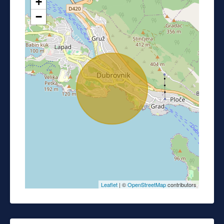
+
−
Leaflet
| ©
OpenStreetMap
contributors