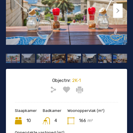
Objectnr:
2K-1
Slaapkamer
Badkamer
Woonoppervlak (m²)
10
4
166
m²
Oppervlakte vastgoed (m²)