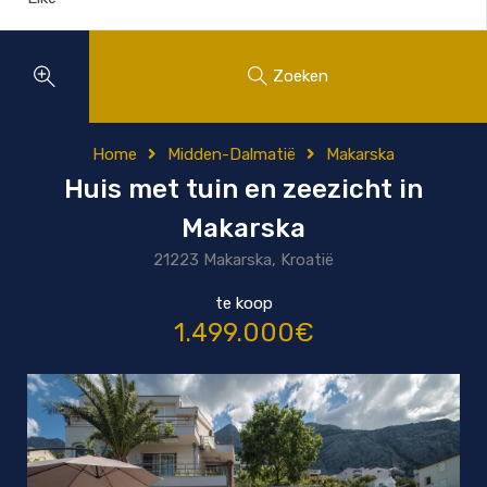
Zoeken
Home
Midden-Dalmatië
Makarska
Huis met tuin en zeezicht in
Makarska
21223 Makarska, Kroatië
te koop
1.499.000€