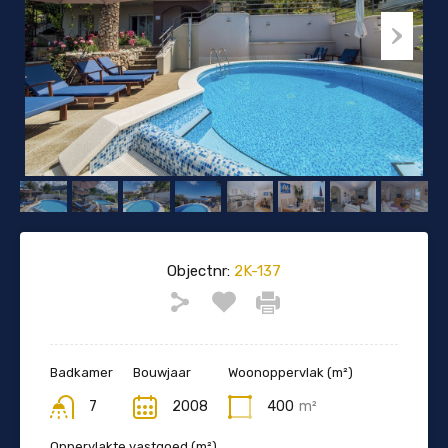
Objectnr:
2K-137
Badkamer
Bouwjaar
Woonoppervlak (m²)
7
2008
400
m²
Oppervlakte vastgoed (m²)