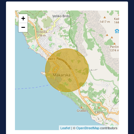
+
−
Leaflet
| ©
OpenStreetMap
contributors