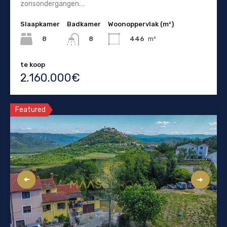
zonsondergangen.…
Slaapkamer
Badkamer
Woonoppervlak (m²)
8
446
m²
8
te koop
2.160.000€
Featured