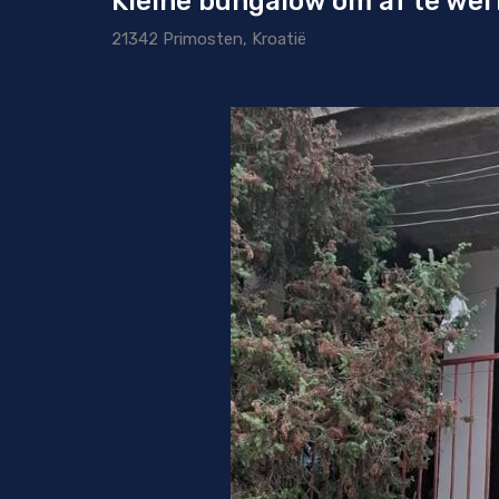
Kleine bungalow om af te wer
21342 Primosten, Kroatië