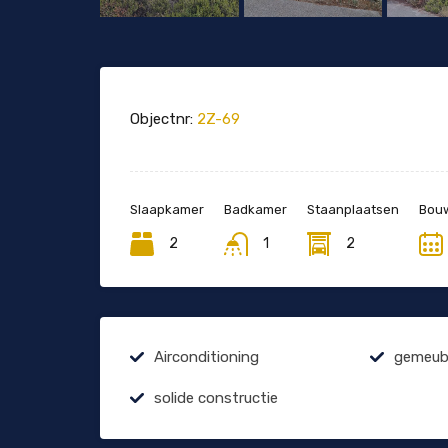
Objectnr:
2Z-69
Slaapkamer
Badkamer
Staanplaatsen
Bouw
2
1
2
Airconditioning
gemeubi
solide constructie