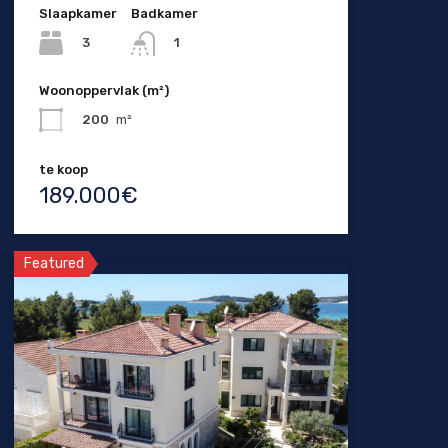
Slaapkamer
Badkamer
3
1
Woonoppervlak (m²)
200
m²
te koop
189.000€
Featured