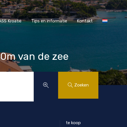
r MAASS Kroatië
Tips en informatie
Kontakt
SS Kroatië
Tips en informatie
Kontakt
00m van de zee
Zoeken
te koop