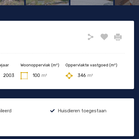
jaar
Woonoppervlak (m²)
Oppervlakte vastgoed (m²)
2003
100
m²
346
m²
leerd
Huisdieren toegestaan