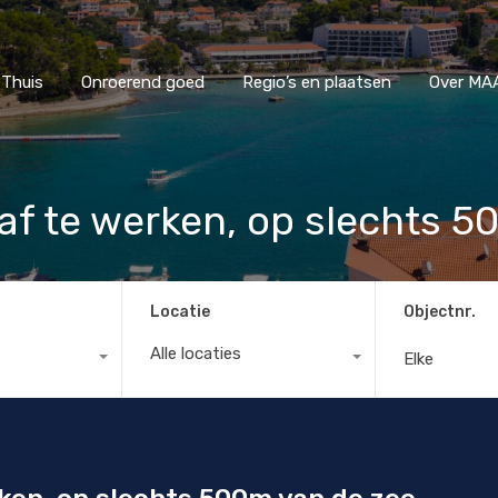
Thuis
Onroerend goed
Regio’s en plaatsen
Ove
Thuis
Onroerend goed
Regio’s en plaatsen
Over MAA
af te werken, op slechts 5
Locatie
Objectnr.
Alle locaties