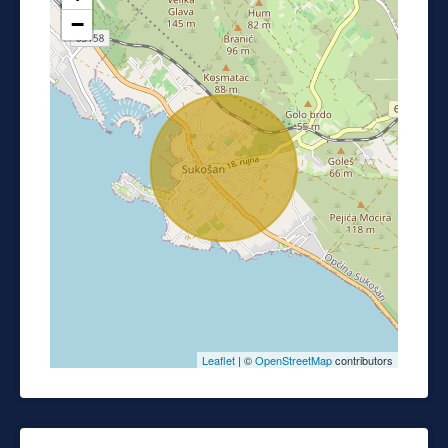
−
Leaflet
| ©
OpenStreetMap
contributors