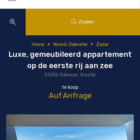
Zoeken
Home
Noord-Dalmatië
Zadar
Luxe, gemeubileerd appartement
op de eerste rij aan zee
23206 Sukosan, Kroatië
te koop
Auf Anfrage