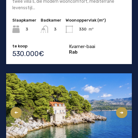
twee villa's, die modern wooncomfort, mediterrane
levensstijl...
Slaapkamer
Badkamer
Woonoppervlak (m²)
3
330
m²
3
te koop
Kvarner-baai
Rab
530.000€