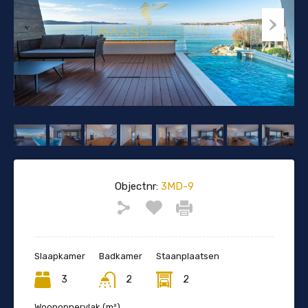
Objectnr:
3MD-9
Slaapkamer
Badkamer
Staanplaatsen
3
2
2
Woonoppervlak (m²)