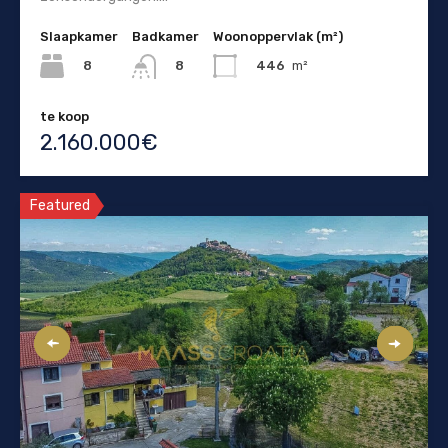
Slaapkamer
Badkamer
Woonoppervlak (m²)
8
446
m²
8
te koop
2.160.000€
Featured