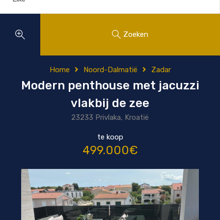
Zoeken
Home
Noord-Dalmatië
Zadar
Modern penthouse met jacuzzi
vlakbij de zee
23233 Privlaka, Kroatië
te koop
499.000€