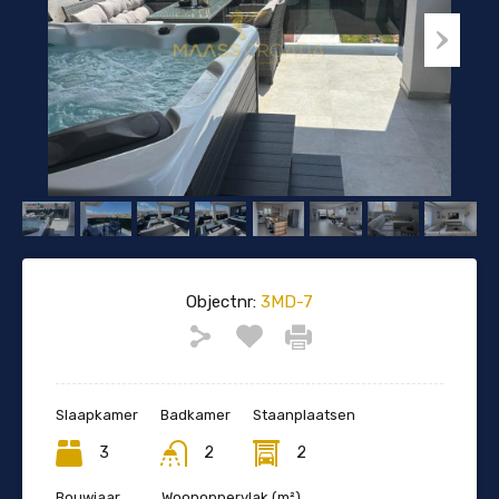
Objectnr:
3MD-7
Slaapkamer
Badkamer
Staanplaatsen
3
2
2
Bouwjaar
Woonoppervlak (m²)