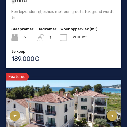
grond
Een bijzonder rijtjeshuis met een groot stuk grond wordt
te…
Slaapkamer
Badkamer
Woonoppervlak (m²)
3
200
m²
1
te koop
189.000€
Featured