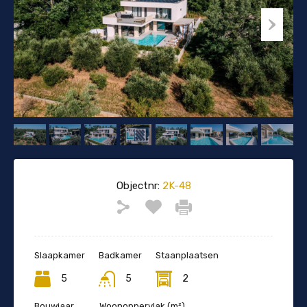
Objectnr:
2K-48
Slaapkamer
Badkamer
Staanplaatsen
5
5
2
Bouwjaar
Woonoppervlak (m²)