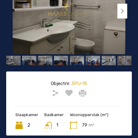
Objectnr:
3PU-15
Slaapkamer
Badkamer
Woonoppervlak (m²)
2
1
79
m²