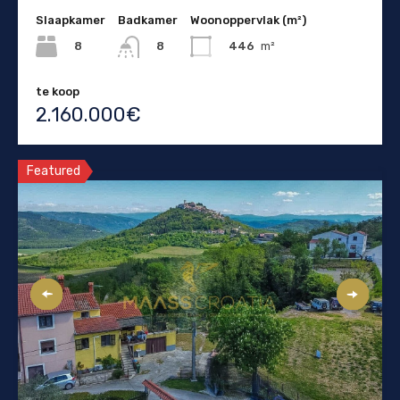
Slaapkamer
Badkamer
Woonoppervlak (m²)
8
446
m²
8
te koop
2.160.000€
Featured