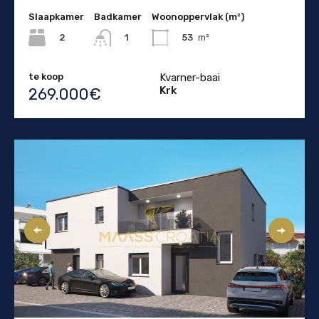
Slaapkamer
Badkamer
Woonoppervlak (m²)
2
53
m²
1
te koop
Kvarner-baai
Krk
269.000€