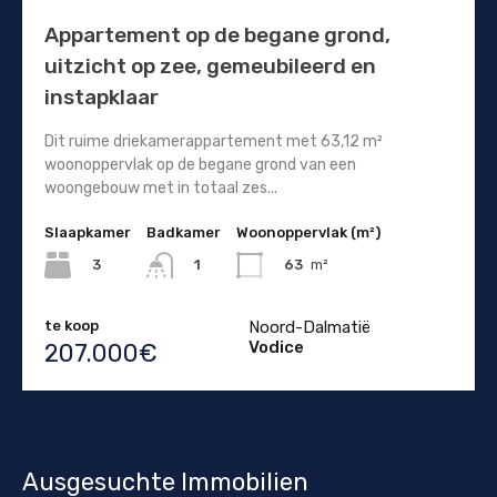
Appartement op de begane grond,
uitzicht op zee, gemeubileerd en
instapklaar
Dit ruime driekamerappartement met 63,12 m²
woonoppervlak op de begane grond van een
woongebouw met in totaal zes...
Slaapkamer
Badkamer
Woonoppervlak (m²)
3
63
m²
1
te koop
Noord-Dalmatië
Vodice
207.000€
Ausgesuchte Immobilien