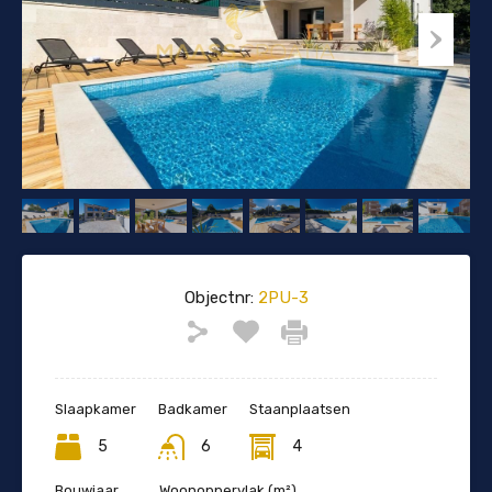
Objectnr:
2PU-3
Slaapkamer
Badkamer
Staanplaatsen
5
6
4
Bouwjaar
Woonoppervlak (m²)