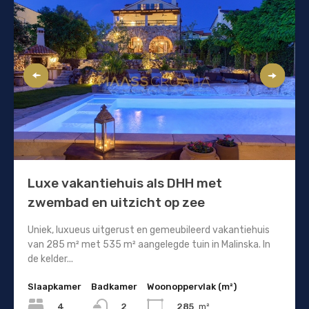
Luxe vakantiehuis als DHH met
zwembad en uitzicht op zee
Uniek, luxueus uitgerust en gemeubileerd vakantiehuis
van 285 m² met 535 m² aangelegde tuin in Malinska. In
de kelder...
Slaapkamer
Badkamer
Woonoppervlak (m²)
4
285
m²
2