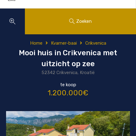
Zoeken
Home
Kvarner-baai
Crikvenica
Mooi huis in Crikvenica met
uitzicht op zee
52342 Crikvenica, Kroatië
te koop
1.200.000€