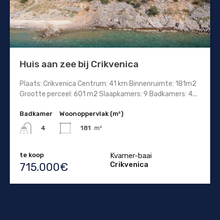
Huis aan zee bij Crikvenica
Plaats: Crikvenica Centrum: 41 km Binnenruimte: 181m2
Grootte perceel: 601 m2 Slaapkamers: 9 Badkamers: 4...
Badkamer
Woonoppervlak (m²)
181
m²
4
te koop
Kvarner-baai
Crikvenica
715.000€