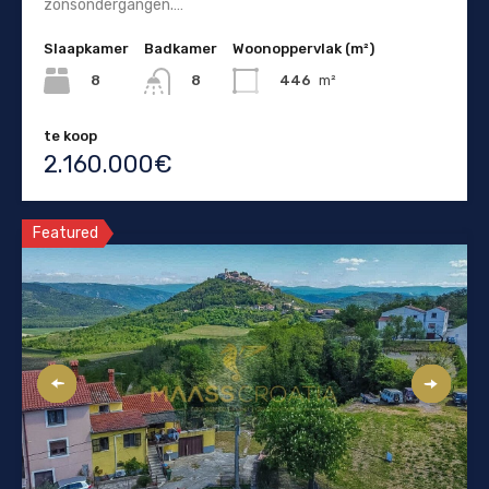
zonsondergangen.…
Slaapkamer
Badkamer
Woonoppervlak (m²)
8
446
m²
8
te koop
2.160.000€
Featured