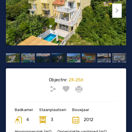
Objectnr:
2K-256
Badkamer
Staanplaatsen
Bouwjaar
4
3
2012
Woonoppervlak (m²)
Oppervlakte vastgoed (m²)