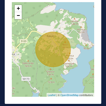
+
−
Leaflet
| ©
OpenStreetMap
contributors