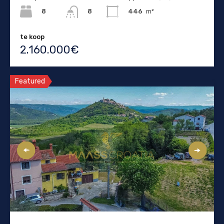
8
446
m²
8
te koop
2.160.000€
Featured