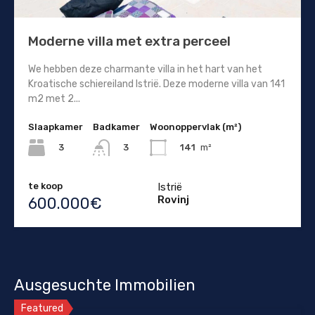
Moderne villa met extra perceel
We hebben deze charmante villa in het hart van het
Kroatische schiereiland Istrië. Deze moderne villa van 141
m2 met 2...
Slaapkamer
Badkamer
Woonoppervlak (m²)
3
141
m²
3
te koop
Istrië
Rovinj
600.000€
Ausgesuchte Immobilien
Featured