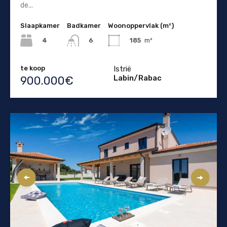
de...
Slaapkamer
Badkamer
Woonoppervlak (m²)
4
185
m²
6
te koop
Istrië
Labin/Rabac
900.000€