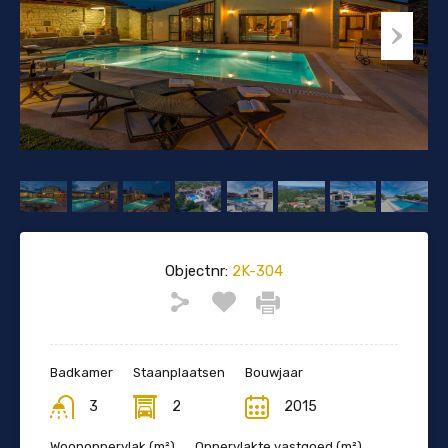
Objectnr:
2K-304
Badkamer
Staanplaatsen
Bouwjaar
3
2
2015
Woonoppervlak (m²)
Oppervlakte vastgoed (m²)