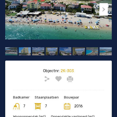
Objectnr:
2K-303
Badkamer
Staanplaatsen
Bouwjaar
7
7
2016
Woonoppervlak (m²)
Oppervlakte vastgoed (m²)