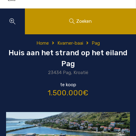
Zoeken
Home
Kvarner-baai
Pag
Huis aan het strand op het eiland
Pag
23434 Pag, Kroatië
te koop
1.500.000€