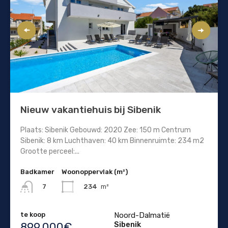
Nieuw vakantiehuis bij Sibenik
Plaats: Sibenik Gebouwd: 2020 Zee: 150 m Centrum
Sibenik: 8 km Luchthaven: 40 km Binnenruimte: 234 m2
Grootte perceel:...
Badkamer
Woonoppervlak (m²)
234
m²
7
te koop
Noord-Dalmatië
Sibenik
899.000€