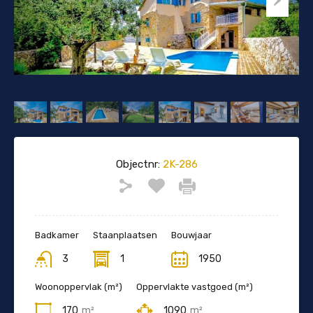
Objectnr:
2K-286
Badkamer
Staanplaatsen
Bouwjaar
3
1
1950
Woonoppervlak (m²)
Oppervlakte vastgoed (m²)
170
m²
1090
m²