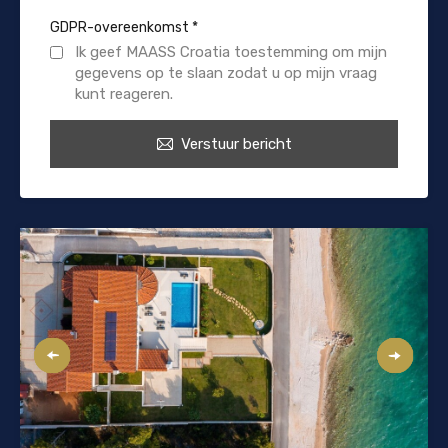
GDPR-overeenkomst
*
Ik geef MAASS Croatia toestemming om mijn
gegevens op te slaan zodat u op mijn vraag
kunt reageren.
Verstuur bericht