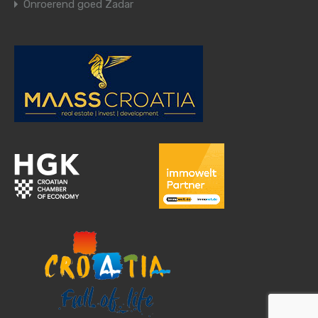
Onroerend goed Zadar