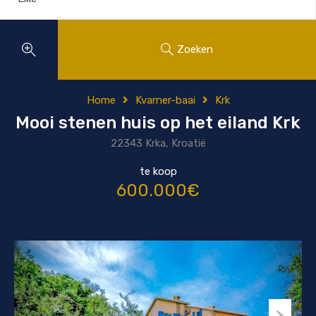
Zoeken
Home
Kvarner-baai
Krk
Mooi stenen huis op het eiland Krk
22343 Krka, Kroatië
te koop
600.000€