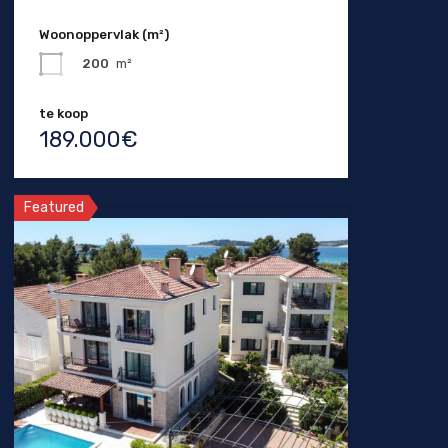
Woonoppervlak (m²)
200
m²
te koop
189.000€
Featured