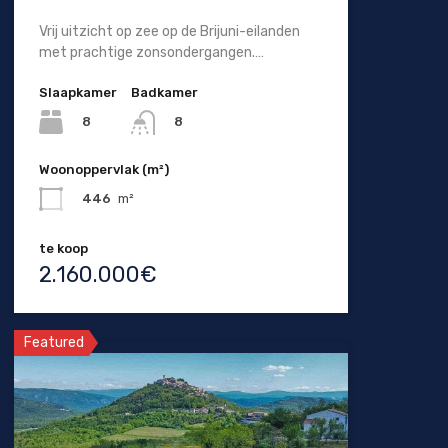
Vrij uitzicht op zee op de Brijuni-eilanden
met prachtige zonsondergangen.…
Slaapkamer
Badkamer
8
8
Woonoppervlak (m²)
446
m²
te koop
2.160.000€
Featured