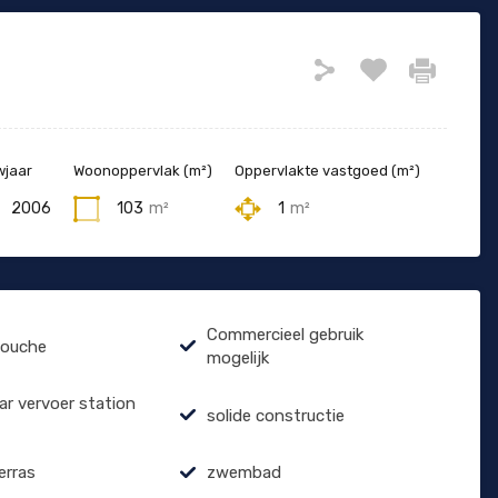
jaar
Woonoppervlak (m²)
Oppervlakte vastgoed (m²)
2006
103
m²
1
m²
Commercieel gebruik
douche
mogelijk
r vervoer station
solide constructie
erras
zwembad