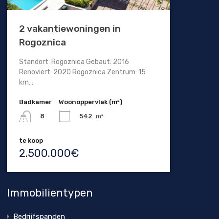
2 vakantiewoningen in
Rogoznica
Standort: Rogoznica Gebaut: 2016
Renoviert: 2020 Rogoznica Zentrum: 15
km…
Badkamer
Woonoppervlak (m²)
542
m²
8
te koop
2.500.000€
Immobilientypen
Bedrijfspanden