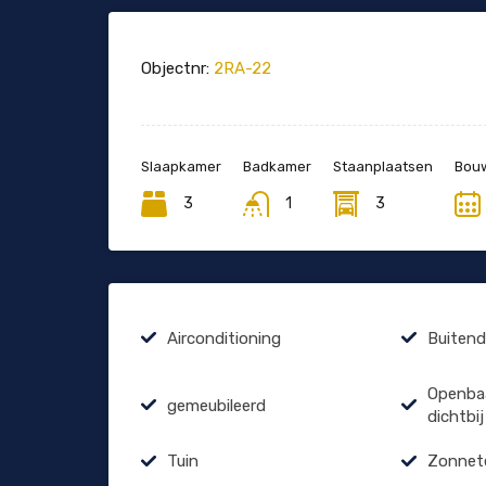
Objectnr:
2RA-22
Slaapkamer
Badkamer
Staanplaatsen
Bouw
3
1
3
Airconditioning
Buiten
Openbaa
gemeubileerd
dichtbij
Tuin
Zonnet