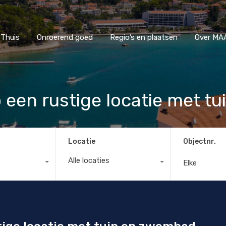
Thuis
Onroerend goed
Regio’s en plaatsen
Ove
Thuis
Onroerend goed
Regio’s en plaatsen
Over MAA
 een rustige locatie met 
Locatie
Objectnr.
Alle locaties