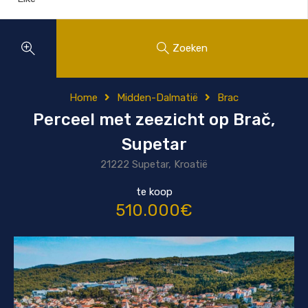
Zoeken
Home
Midden-Dalmatië
Brac
Perceel met zeezicht op Brač,
Supetar
21222 Supetar, Kroatië
te koop
510.000€