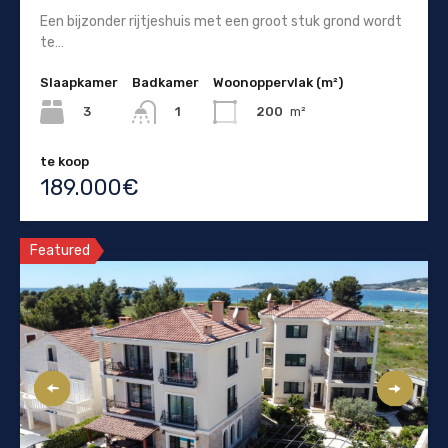
Een bijzonder rijtjeshuis met een groot stuk grond wordt
te…
Slaapkamer
Badkamer
Woonoppervlak (m²)
3
200
m²
1
te koop
189.000€
Featured