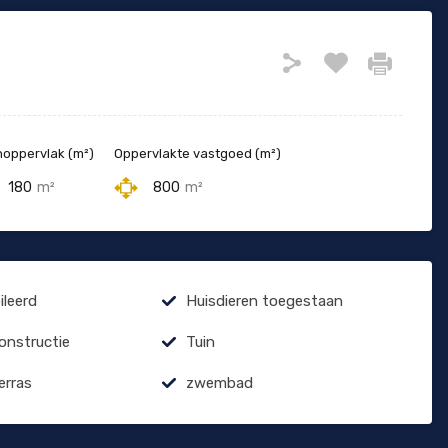
oppervlak (m²)
Oppervlakte vastgoed (m²)
180
m²
800
m²
leerd
Huisdieren toegestaan
constructie
Tuin
erras
zwembad