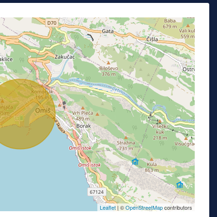
Leaflet
| ©
OpenStreetMap
contributors