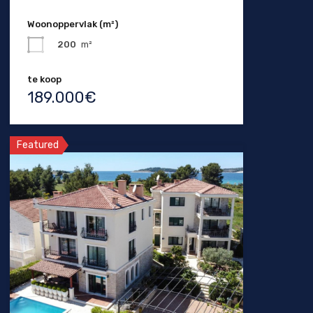
Woonoppervlak (m²)
200
m²
te koop
189.000€
Featured