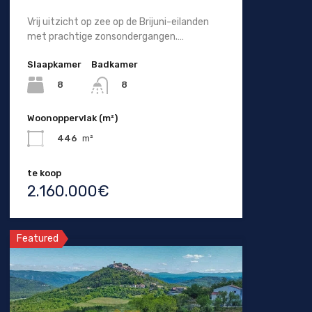
Vrij uitzicht op zee op de Brijuni-eilanden
met prachtige zonsondergangen.…
Slaapkamer
Badkamer
8
8
Woonoppervlak (m²)
446
m²
te koop
2.160.000€
Featured