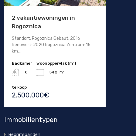
2 vakantiewoningen in
Rogoznica
Standort: Rogoznica Gebaut: 2016
Renoviert: 2020 Rogoznica Zentrum: 15
km…
Badkamer
Woonoppervlak (m²)
542
m²
8
te koop
2.500.000€
Immobilientypen
Bedrijfspanden