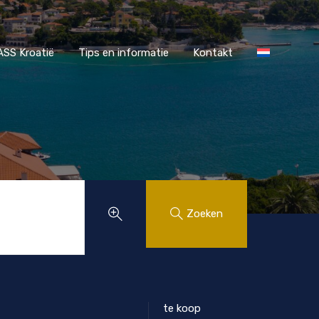
r MAASS Kroatië
Tips en informatie
Kontakt
SS Kroatië
Tips en informatie
Kontakt
Zoeken
te koop