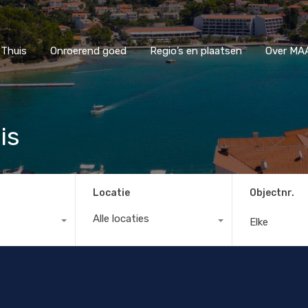
Thuis
Onroerend goed
Regio’s en plaatsen
Ove
Thuis
Onroerend goed
Regio’s en plaatsen
Over MAA
is
Locatie
Objectnr.
Alle locaties