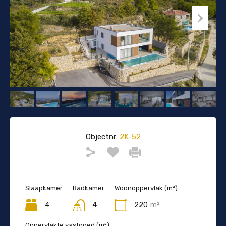
Objectnr:
2K-52
Slaapkamer
Badkamer
Woonoppervlak (m²)
4
4
220
m²
Oppervlakte vastgoed (m²)