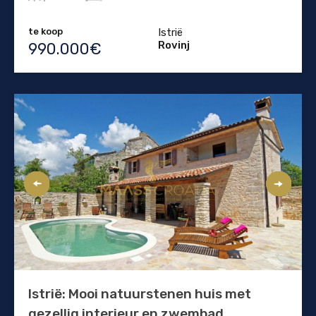
te koop
Istrië
Rovinj
990.000€
Istrië: Mooi natuurstenen huis met
gezellig interieur en zwembad