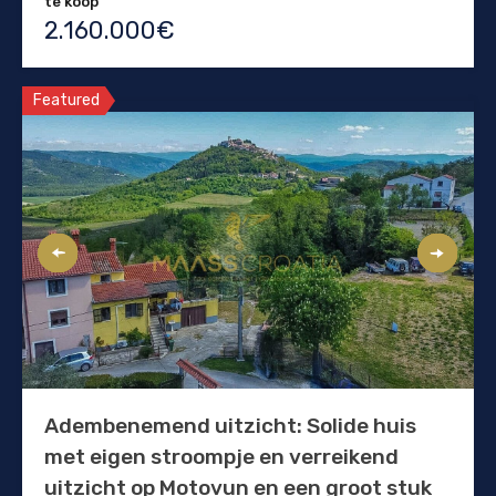
te koop
2.160.000€
Featured
Adembenemend uitzicht: Solide huis
met eigen stroompje en verreikend
uitzicht op Motovun en een groot stuk