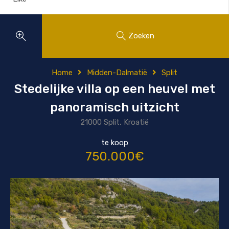
Zoeken
Home
Midden-Dalmatië
Split
Stedelijke villa op een heuvel met
panoramisch uitzicht
21000 Split, Kroatië
te koop
750.000€