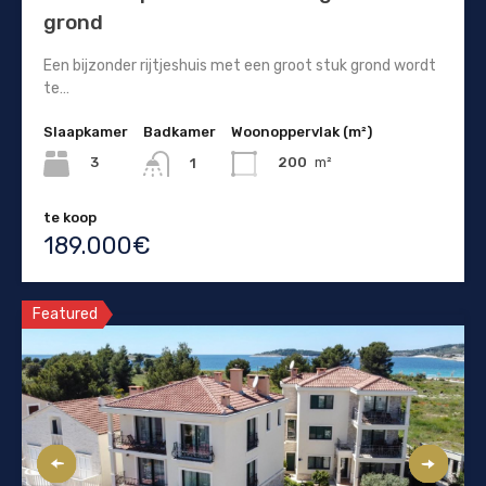
grond
Een bijzonder rijtjeshuis met een groot stuk grond wordt
te…
Slaapkamer
Badkamer
Woonoppervlak (m²)
3
200
m²
1
te koop
189.000€
Featured