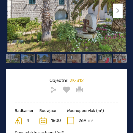
Objectnr:
2K-312
Badkamer
Bouwjaar
Woonoppervlak (m²)
4
1800
269
m²
Oppervlakte vastgoed (m²)