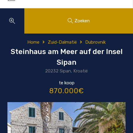
Zoeken
Home
Zuid-Dalmatië
Dubrovnik
Steinhaus am Meer auf der Insel
Sipan
20232 Sipan, Kroatië
te koop
870.000€