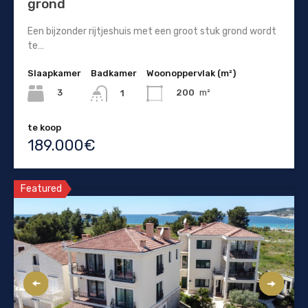
grond
Een bijzonder rijtjeshuis met een groot stuk grond wordt
te…
Slaapkamer
Badkamer
Woonoppervlak (m²)
3
200
m²
1
te koop
189.000€
Featured