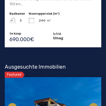
100 km...
Badkamer
Woonoppervlak (m²)
240
m²
3
te koop
Istrië
Umag
690.000€
Ausgesuchte Immobilien
Featured