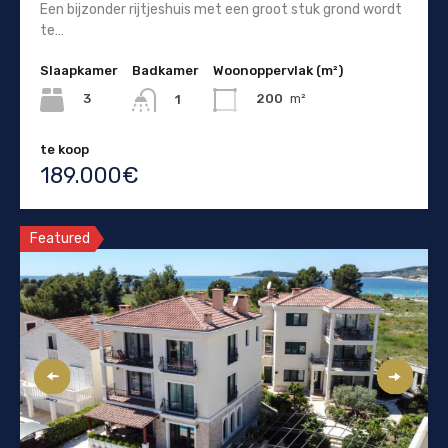
Een bijzonder rijtjeshuis met een groot stuk grond wordt
te…
Slaapkamer
Badkamer
Woonoppervlak (m²)
3
200
m²
1
te koop
189.000€
Featured