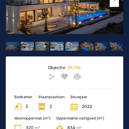
Objectnr:
2K-136
Badkamer
Staanplaatsen
Bouwjaar
5
2
2022
Woonoppervlak (m²)
Oppervlakte vastgoed (m²)
320
m²
834
m²