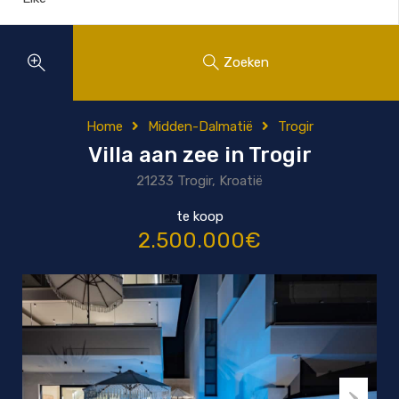
Zoeken
Home
Midden-Dalmatië
Trogir
Villa aan zee in Trogir
21233 Trogir, Kroatië
te koop
2.500.000€