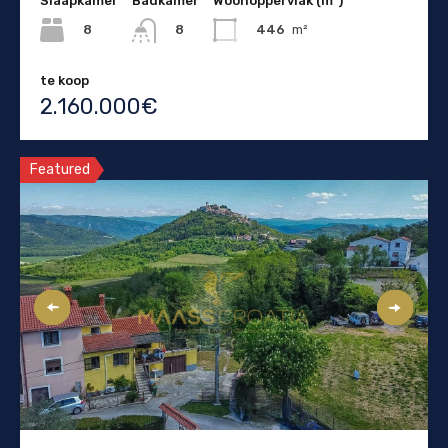
Slaapkamer
Badkamer
Woonoppervlak (m²)
8
446
m²
8
te koop
2.160.000€
Featured