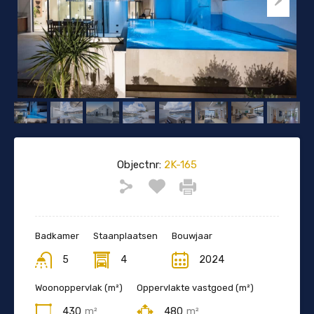
Objectnr:
2K-165
Badkamer
Staanplaatsen
Bouwjaar
5
4
2024
Woonoppervlak (m²)
Oppervlakte vastgoed (m²)
430
m²
480
m²