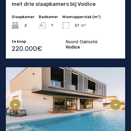
met drie slaapkamers bij Vodice
Slaapkamer
Badkamer
Woonoppervlak (m²)
2
57
m²
1
te koop
Noord-Dalmatië
Vodice
220.000€