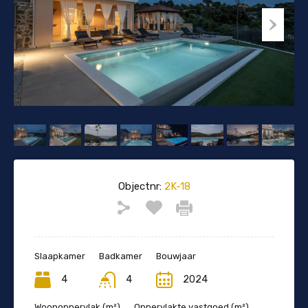
Objectnr:
2K-18
Slaapkamer
Badkamer
Bouwjaar
4
4
2024
Woonoppervlak (m²)
Oppervlakte vastgoed (m²)