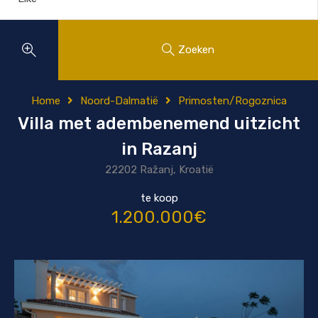
Zoeken
Home
Noord-Dalmatië
Primosten/Rogoznica
Villa met adembenemend uitzicht
in Razanj
22202 Ražanj, Kroatië
te koop
1.200.000€