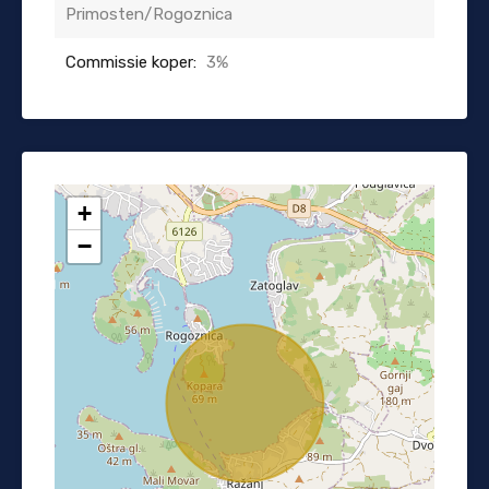
Primosten/Rogoznica
Commissie koper:
3%
+
−