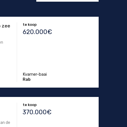
te koop
p zee
620.000€
en
Kvarner-baai
Rab
te koop
370.000€
van de