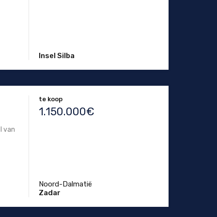
Insel Silba
te koop
1.150.000€
l van
Noord-Dalmatië
Zadar