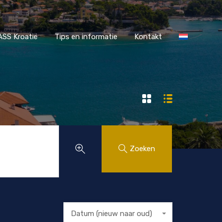
r MAASS Kroatië
Tips en informatie
Kontakt
SS Kroatië
Tips en informatie
Kontakt
Zoeken
Datum (nieuw naar oud)