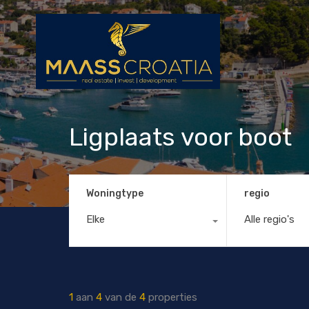
Ligplaats voor boot
Woningtype
regio
Elke
Alle regio's
1
aan
4
van de
4
properties