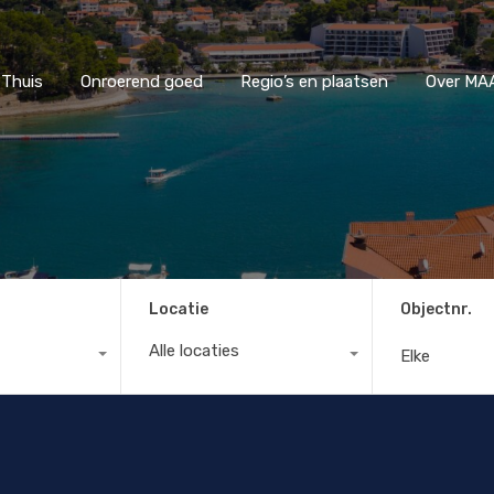
Thuis
Onroerend goed
Regio’s en plaatsen
Ove
Thuis
Onroerend goed
Regio’s en plaatsen
Over MAA
Locatie
Objectnr.
Alle locaties