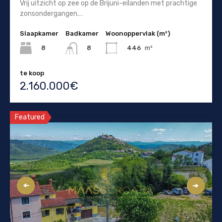
Vrij uitzicht op zee op de Brijuni-eilanden met prachtige
zonsondergangen.…
Slaapkamer
Badkamer
Woonoppervlak (m²)
8
446
m²
8
te koop
2.160.000€
Featured