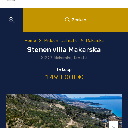
Zoeken
Home
Midden-Dalmatië
Makarska
Stenen villa Makarska
21222 Makarska, Kroatië
te koop
1.490.000€