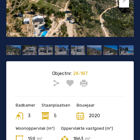
Objectnr:
2K-187
Badkamer
Staanplaatsen
Bouwjaar
3
5
2020
Woonoppervlak (m²)
Oppervlakte vastgoed (m²)
159
m²
1863
m²