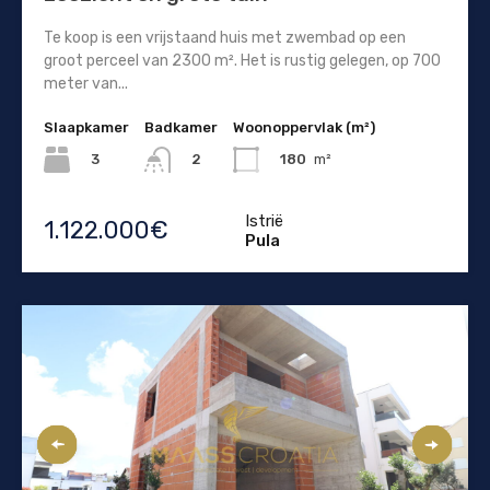
Te koop is een vrijstaand huis met zwembad op een
groot perceel van 2300 m². Het is rustig gelegen, op 700
meter van...
Slaapkamer
Badkamer
Woonoppervlak (m²)
3
180
m²
2
Istrië
1.122.000€
Pula