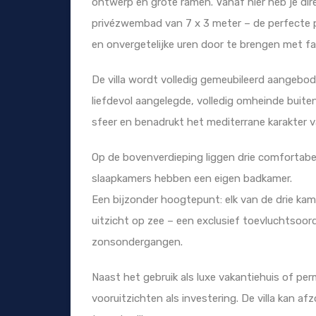
ontwerp en grote ramen. Vanaf hier heb je di
privézwembad van 7 x 3 meter – de perfecte p
en onvergetelijke uren door te brengen met fam
De villa wordt volledig gemeubileerd aangebode
liefdevol aangelegde, volledig omheinde buit
sfeer en benadrukt het mediterrane karakter 
Op de bovenverdieping liggen drie comfortabe
slaapkamers hebben een eigen badkamer.
Een bijzonder hoogtepunt: elk van de drie ka
uitzicht op zee – een exclusief toevluchtso
zonsondergangen.
Naast het gebruik als luxe vakantiehuis of pe
vooruitzichten als investering. De villa kan 