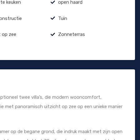
hte keuken
open haard
constructie
Tuin
t op zee
Zonneterras
 optioneel twee villa’s, die modern wooncomfort,
atie met panoramisch uitzicht op zee op een unieke manier
kamer op de begane grond, die indruk maakt met zijn open