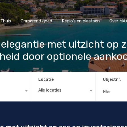
Thuis
Onroerend goed
Regio’s en plaatsen
Ove
Thuis
Onroerend goed
Regio’s en plaatsen
Over MAA
 elegantie met uitzicht op 
heid door optionele aankoop
Locatie
Objectnr.
Alle locaties