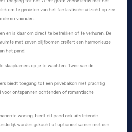
rect toegang tot het 70 m² grote zonneterras met het
lek om te genieten van het fantastische uitzicht op zee
ilie en vrienden.
n en is klaar om direct te betrekken of te verhuren. De
enruimte met zeven olijfbomen creëert een harmonieuze
van het pand.
le slaapkamers op je te wachten. Twee van de
mers biedt toegang tot een privébalkon met prachtig
ord voor ontspannen ochtenden of romantische
rmanente woning, biedt dit pand ook uitstekende
afzonderlijk worden gekocht of optioneel samen met een