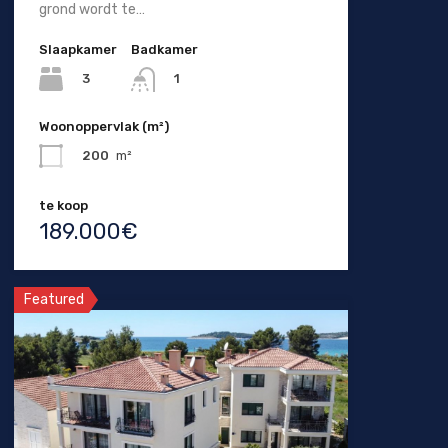
grond wordt te…
Slaapkamer
Badkamer
3
1
Woonoppervlak (m²)
200
m²
te koop
189.000€
Featured