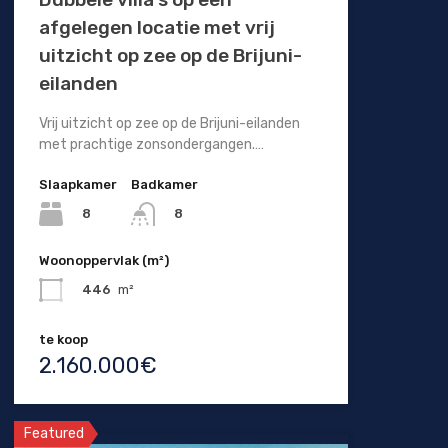
afgelegen locatie met vrij
uitzicht op zee op de Brijuni-
eilanden
Vrij uitzicht op zee op de Brijuni-eilanden
met prachtige zonsondergangen.…
Slaapkamer
Badkamer
8
8
Woonoppervlak (m²)
446
m²
te koop
2.160.000€
Featured