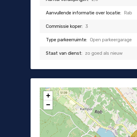
Aanvullende informatie over locatie:
Rab
Commissie koper:
3
Type parkeerruimte:
Open parkeergarage
Staat van dienst:
zo goed als nieuw
+
−