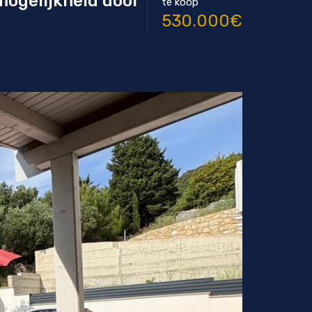
mogelijkheid door
te koop
530.000€