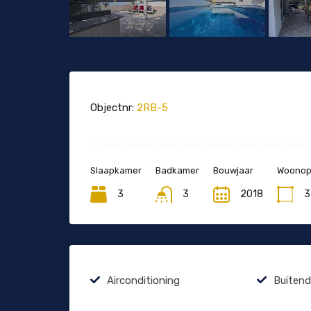
Objectnr:
2RB-5
Slaapkamer
Badkamer
Bouwjaar
Woonopp
3
3
2018
3
Airconditioning
Buiten