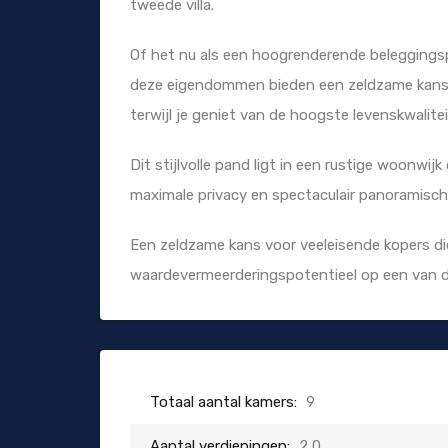
tweede villa.
Of het nu als een hoogrenderende beleggingspo
deze eigendommen bieden een zeldzame kans om
terwijl je geniet van de hoogste levenskwalitei
Dit stijlvolle pand ligt in een rustige woonwi
maximale privacy en spectaculair panoramisch 
Een zeldzame kans voor veeleisende kopers die
waardevermeerderingspotentieel op een van d
Totaal aantal kamers:
9
Aantal verdiepingen:
2,0