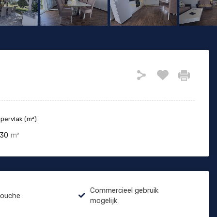
ervlak (m²)
30
m²
Commercieel gebruik
douche
mogelijk