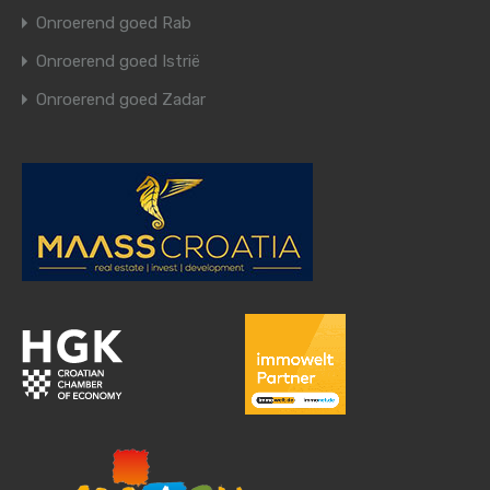
Onroerend goed Rab
Onroerend goed Istrië
Onroerend goed Zadar