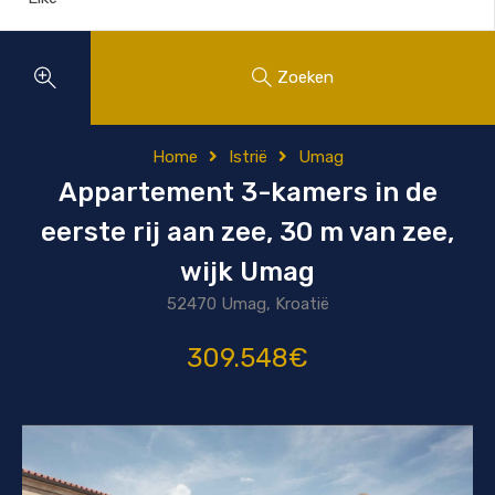
Zoeken
Home
Istrië
Umag
Appartement 3-kamers in de
eerste rij aan zee, 30 m van zee,
wijk Umag
52470 Umag, Kroatië
309.548€