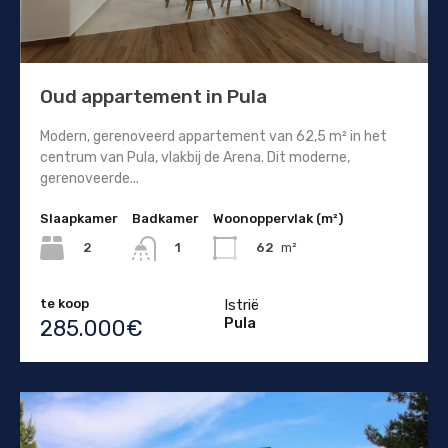
Oud appartement in Pula
Modern, gerenoveerd appartement van 62,5 m² in het
centrum van Pula, vlakbij de Arena. Dit moderne,
gerenoveerde...
Slaapkamer
Badkamer
Woonoppervlak (m²)
2
62
m²
1
te koop
Istrië
Pula
285.000€