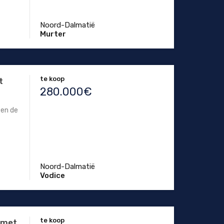
Noord-Dalmatië
Murter
te koop
t
280.000€
 en de
Noord-Dalmatië
Vodice
te koop
e met