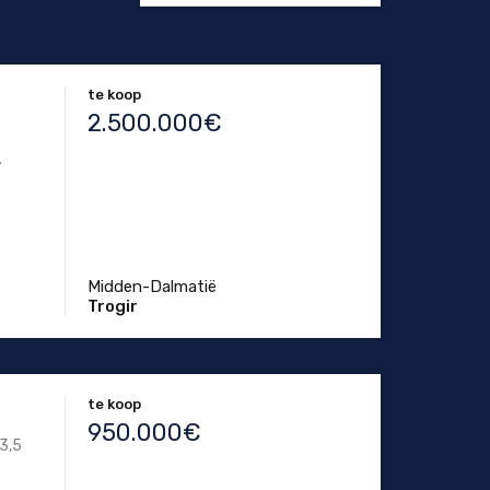
te koop
2.500.000€
.
Midden-Dalmatië
Trogir
te koop
950.000€
3,5