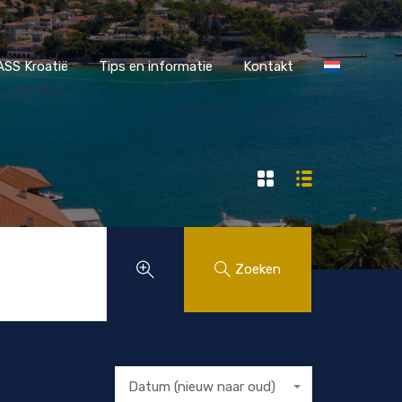
r MAASS Kroatië
Tips en informatie
Kontakt
SS Kroatië
Tips en informatie
Kontakt
Zoeken
Datum (nieuw naar oud)