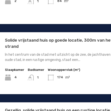
m²
2
84
1
Solide vrijstaand huis op goede locatie, 300m van he
strand
In het centrum van de stad met uitzicht op de zee, de jachthaven
oude stad, in een rustige omgeving, staat een...
Slaapkamer
Badkamer
Woonoppervlak (m²)
m²
4
174
1
Gezellig, solide vrijstaand huis op een rustige locati