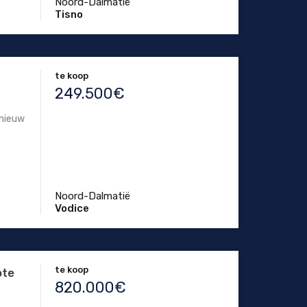
Noord-Dalmatië
Tisno
te koop
249.500€
 nieuw
Noord-Dalmatië
Vodice
te koop
ote
820.000€