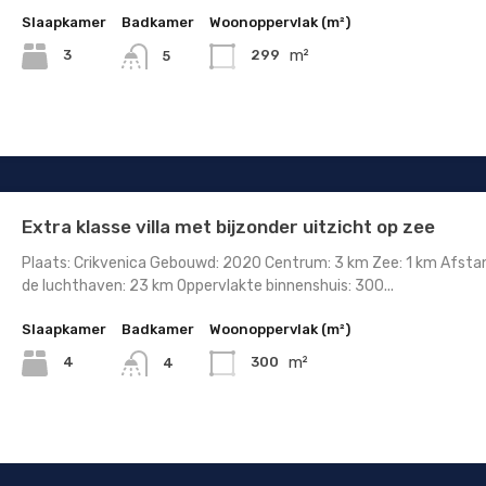
Slaapkamer
Badkamer
Woonoppervlak (m²)
m²
3
299
5
Extra klasse villa met bijzonder uitzicht op zee
Plaats: Crikvenica Gebouwd: 2020 Centrum: 3 km Zee: 1 km Afsta
de luchthaven: 23 km Oppervlakte binnenshuis: 300...
Slaapkamer
Badkamer
Woonoppervlak (m²)
m²
4
300
4