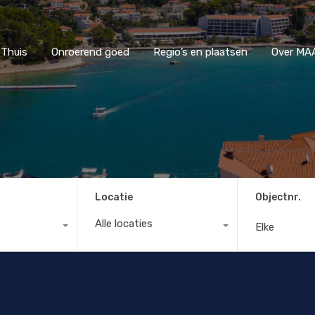
Thuis
Onroerend goed
Regio’s en plaatsen
Ove
Thuis
Onroerend goed
Regio’s en plaatsen
Over MAA
Locatie
Objectnr.
Alle locaties