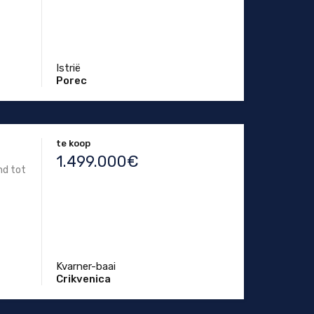
Istrië
Porec
te koop
1.499.000€
nd tot
Kvarner-baai
Crikvenica