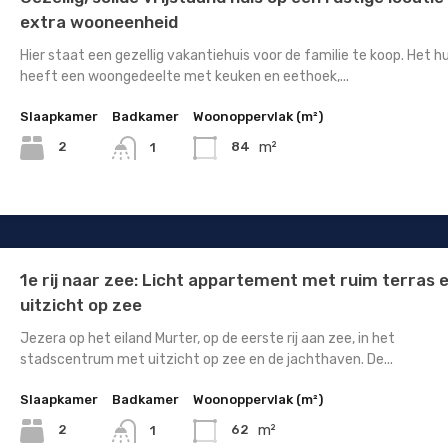
extra wooneenheid
Hier staat een gezellig vakantiehuis voor de familie te koop. Het hu
heeft een woongedeelte met keuken en eethoek,...
Slaapkamer
Badkamer
Woonoppervlak (m²)
m²
2
84
1
1e rij naar zee: Licht appartement met ruim terras 
uitzicht op zee
Jezera op het eiland Murter, op de eerste rij aan zee, in het
stadscentrum met uitzicht op zee en de jachthaven. De...
Slaapkamer
Badkamer
Woonoppervlak (m²)
m²
2
62
1