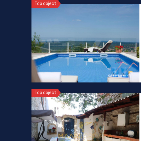
Top object
Top object