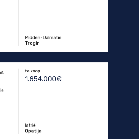
Midden-Dalmatië
Trogir
te koop
as
1.854.000€
ie
Istrië
Opatija