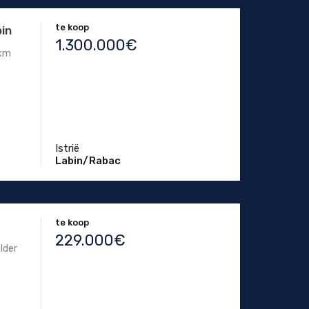
te koop
bin
1.300.000€
 km
Istrië
Labin/Rabac
te koop
229.000€
lder