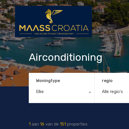
Airconditioning
Woningtype
regio
Elke
Alle regio's
1
aan
16
van de
151
properties