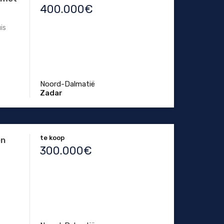
400.000€
is
Noord-Dalmatië
Zadar
te koop
en
300.000€