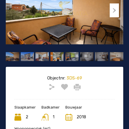
Objectnr:
3DS-69
Slaapkamer
Badkamer
Bouwjaar
2
1
2018
Woonoppervlak (m²)