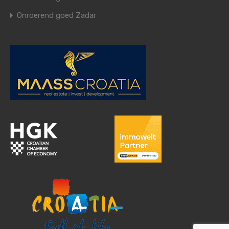
Onroerend goed Zadar