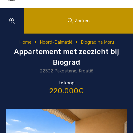
Zoeken
Home
Noord-Dalmatië
Biograd na Moru
Appartement met zeezicht bij
Biograd
22332 Pakostane, Kroatië
te koop
220.000€